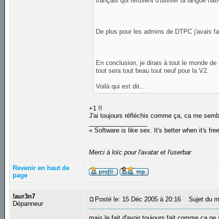
français qui refusent d'utiliser la langue na
De plus pour les admins de DTPC j'avais fai
En conclusion, je dirais à tout le monde de 
tout sera tout beau tout neuf pour la V2.
Voilà qui est dit...
+1 !!
J'ai toujours réfléchis comme ça, ca me semble
_________________
« Software is like sex. It's better when it's fre
Merci à loïc pour l'avatar et l'userbar
Revenir en haut de
page
!aur3n7
Posté le: 15 Déc 2005 à 20:16
Sujet du m
Dépanneur
mais le fait d'avoir toujours fait comme ca ne