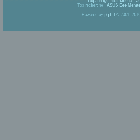
Dépannage informatique
-
Co
Top recherche :
ASUS Eee
Memte
Powered by
phpBB
© 2001, 2010