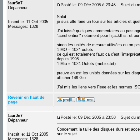
!aur3n7
Posté le: 09 Déc 2005 à 23:45
Sujet du me
Dépanneur
Salut
je suis allé faire un tour sur les articles et
Inscrit le: 11 Oct 2005
Messages: 1328
J'ai laissé quelques commentaires au passage 
"aprehention" notement pour hijackthis. et oui 
sinon les unités de mesure utilisées ou on peu
1 MO = 1024 octets
ce qui est totalement faux ca c'est l'interpr
depuis 1998
1 Mio = 1024 Octets (mebioctet)
preuve en est les unités données sur les disq
afficher 149 Gio
J'ai mis les liens vers l'ieee et les normes
Revenir en haut de
page
!aur3n7
Posté le: 09 Déc 2005 à 23:58
Sujet du m
Dépanneur
Concernant la taille des disques durs (et acce
sur le sujet
Inscrit le: 11 Oct 2005
Messages: 1328