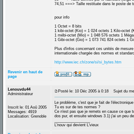
74,51 ===> Taille restituée dans le poste de t
pour info
1 Octet = 8 bits
1 kibi-octet (Kio) = 1 024 octets 1 Kilo-octet 
1 mébi-octet (Mio) = 1 048 576 octets 1 Méga
1 Gibi-octet (Gio) = 1 073 741 824 octets 1 G
Plus d'infos concernant ces unités de mesure s
internationale chargée des normes et standard
http://www.iec.ch/zone/si/si_bytes.htm
Revenir en haut de
page
Lenouvdu44
Posté le: 10 Déc 2005 à 0:18
Sujet du me
Administrateur
Le problème, c'est que je fait de l'électroniqu
Tu es sur de tes normes ?
Inscrit le: 01 Aoû 2005
Ce n'est pas que je remets en cause ce que t
Messages: 4919
dos pur, et ensuite windows 3.1) j'ai un peu de
Localisation: Grenoble
_________________
L'nouv qui devient L'vieux