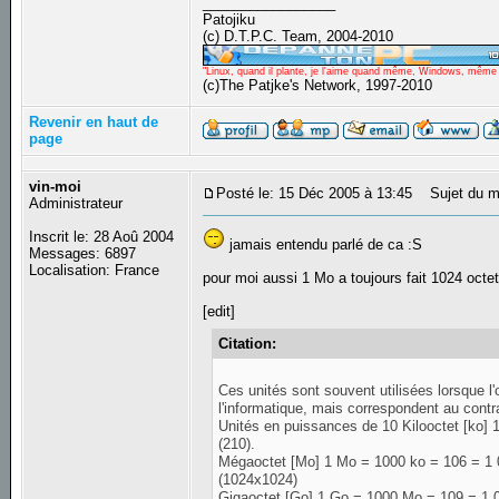
_________________
Patojiku
(c) D.T.P.C. Team, 2004-2010
"Linux, quand il plante, je l'aime quand même, Windows, même qu
(c)The Patjke's Network, 1997-2010
Revenir en haut de
page
vin-moi
Posté le: 15 Déc 2005 à 13:45
Sujet du m
Administrateur
Inscrit le: 28 Aoû 2004
jamais entendu parlé de ca :S
Messages: 6897
Localisation: France
pour moi aussi 1 Mo a toujours fait 1024 octet
[edit]
Citation:
Ces unités sont souvent utilisées lorsque l'
l'informatique, mais correspondent au cont
Unités en puissances de 10 Kilooctet [ko] 
(210).
Mégaoctet [Mo] 1 Mo = 1000 ko = 106 = 1 
(1024x1024)
Gigaoctet [Go] 1 Go = 1000 Mo = 109 = 1 