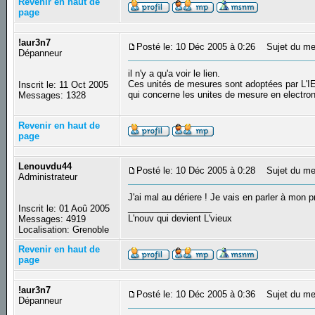
Revenir en haut de
page
!aur3n7
Posté le: 10 Déc 2005 à 0:26
Sujet du me
Dépanneur
il n'y a qu'a voir le lien.
Ces unités de mesures sont adoptées par L'IEC
Inscrit le: 11 Oct 2005
qui concerne les unites de mesure en electro
Messages: 1328
Revenir en haut de
page
Lenouvdu44
Posté le: 10 Déc 2005 à 0:28
Sujet du me
Administrateur
J'ai mal au dériere ! Je vais en parler à mon pro
_________________
Inscrit le: 01 Aoû 2005
L'nouv qui devient L'vieux
Messages: 4919
Localisation: Grenoble
Revenir en haut de
page
!aur3n7
Posté le: 10 Déc 2005 à 0:36
Sujet du me
Dépanneur