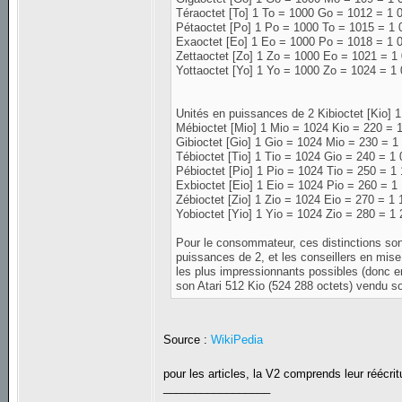
Téraoctet [To] 1 To = 1000 Go = 1012 = 1 
Pétaoctet [Po] 1 Po = 1000 To = 1015 = 1 
Exaoctet [Eo] 1 Eo = 1000 Po = 1018 = 1 
Zettaoctet [Zo] 1 Zo = 1000 Eo = 1021 = 1
Yottaoctet [Yo] 1 Yo = 1000 Zo = 1024 = 1
Unités en puissances de 2 Kibioctet [Kio] 
Mébioctet [Mio] 1 Mio = 1024 Kio = 220 = 
Gibioctet [Gio] 1 Gio = 1024 Mio = 230 = 1
Tébioctet [Tio] 1 Tio = 1024 Gio = 240 = 1
Pébioctet [Pio] 1 Pio = 1024 Tio = 250 = 1
Exbioctet [Eio] 1 Eio = 1024 Pio = 260 = 1
Zébioctet [Zio] 1 Zio = 1024 Eio = 270 = 1
Yobioctet [Yio] 1 Yio = 1024 Zio = 280 = 1
Pour le consommateur, ces distinctions sont
puissances de 2, et les conseillers en mise
les plus impressionnants possibles (donc e
son Atari 512 Kio (524 288 octets) vendu s
Source :
WikiPedia
pour les articles, la V2 comprends leur réécri
_________________