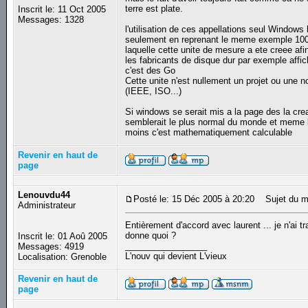
terre est plate.
Inscrit le: 11 Oct 2005
Messages: 1328
l'utilisation de ces appellations seul Windows l
seulement en reprenant le meme exemple 1000 n'
laquelle cette unite de mesure a ete creee afi
les fabricants de disque dur par exemple affi
c'est des Go
Cette unite n'est nullement un projet ou une n
(IEEE, ISO...)
Si windows se serait mis a la page des la cre
semblerait le plus normal du monde et meme lo
moins c'est mathematiquement calculable
Revenir en haut de
page
Lenouvdu44
Posté le: 15 Déc 2005 à 20:20
Sujet du m
Administrateur
Entièrement d'accord avec laurent ... je n'ai t
donne quoi ?
Inscrit le: 01 Aoû 2005
_________________
Messages: 4919
L'nouv qui devient L'vieux
Localisation: Grenoble
Revenir en haut de
page