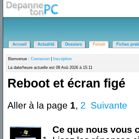
Accueil
Actualité
Dossiers
Forum
Fiches prat
Bienvenue :
Connexion
|
Inscription
La date/heure actuelle est 08 Aoû 2026 à 15:11
Reboot et écran figé
Aller à la page
1
,
2
Suivante
Ce que nous vous c