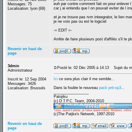
euh par contre comment fait on pour enlever l
Messages: 75
car j ai entendu que l on pouvait eviter de l ins
Localisation: lyon (69)
et je ne trouve pas rvm inteegrator, le lien m
je ne vois pas ou est le logiciel
-= EDIT =-
Arrête de faire plusieurs post d'affilés s'il te pl
Revenir en haut de
page
3dmin
Posté le: 02 Déc 2005 à 14:13
Sujet du m
Administrateur
Ici
ce sera plus clair il me semble...
Inscrit le: 12 Sep 2004
Messages: 3426
Dans la foulée le nouveau
pack pré-sp3
...
Localisation: Brussels
_________________
Patojiku
(c) D.T.P.C. Team, 2004-2010
"Linux, quand il plante, je l'aime quand même, Windows, même qu
(c)The Patjke's Network, 1997-2010
Revenir en haut de
page