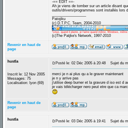
-== EDIT ==-
Ah je viens de tomber sur un article disant q
outils/drivers/programmes sont installés lors
_________________
Patojiku
(c) D.T.P.C. Team, 2004-2010
"Linux, quand il plante, je l'aime quand même, Windows, même qu
(c)The Patjke's Network, 1997-2010
Revenir en haut de
page
hustla
Posté le: 02 Déc 2005 à 20:48
Sujet du m
merci je n ai plus qu a le graver maintenant
Inscrit le: 12 Nov 2005
je n y arrive pas
Messages: 75
j'utilise deep burner et la gravure d iso est d a
Localisation: lyon (69)
je vais télécharger nero peut etre que ca mar
Revenir en haut de
page
hustla
Posté le: 03 Déc 2005 à 19:41
Sujet du me