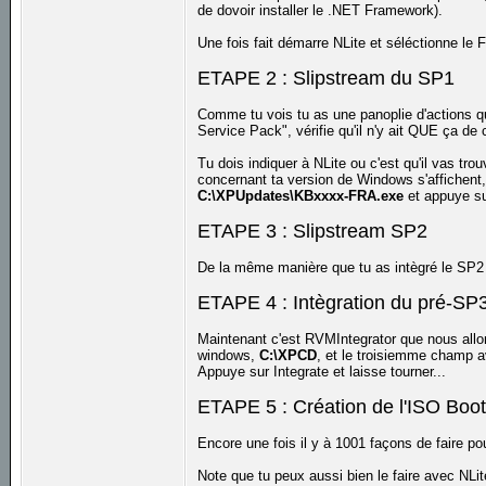
de dovoir installer le .NET Framework).
Une fois fait démarre NLite et séléctionne le F
ETAPE 2 : Slipstream du SP1
Comme tu vois tu as une panoplie d'actions qu
Service Pack", vérifie qu'il n'y ait QUE ça de
Tu dois indiquer à NLite ou c'est qu'il vas tr
concernant ta version de Windows s'affichent
C:\XPUpdates\KBxxxx-FRA.exe
et appuye su
ETAPE 3 : Slipstream SP2
De la même manière que tu as intègré le SP2 
ETAPE 4 : Intègration du pré-SP
Maintenant c'est RVMIntegrator que nous allon
windows,
C:\XPCD
, et le troisiemme champ 
Appuye sur Integrate et laisse tourner...
ETAPE 5 : Création de l'ISO Boo
Encore une fois il y à 1001 façons de faire pou
Note que tu peux aussi bien le faire avec NLi