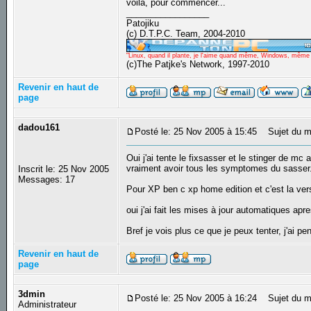
voilà, pour commencer...
_________________
Patojiku
(c) D.T.P.C. Team, 2004-2010
"Linux, quand il plante, je l'aime quand même, Windows, même qu
(c)The Patjke's Network, 1997-2010
Revenir en haut de
page
dadou161
Posté le: 25 Nov 2005 à 15:45
Sujet du m
Oui j'ai tente le fixsasser et le stinger de mc
vraiment avoir tous les symptomes du sasser
Inscrit le: 25 Nov 2005
Messages: 17
Pour XP ben c xp home edition et c'est la ver
oui j'ai fait les mises à jour automatiques apr
Bref je vois plus ce que je peux tenter, j'ai
Revenir en haut de
page
3dmin
Posté le: 25 Nov 2005 à 16:24
Sujet du m
Administrateur