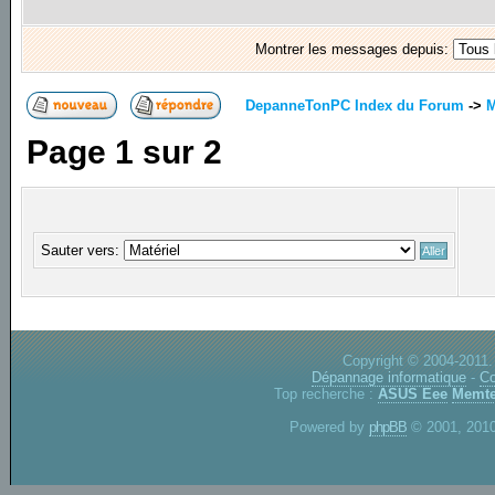
Montrer les messages depuis:
DepanneTonPC Index du Forum
->
M
Page
1
sur
2
Sauter vers:
Copyright © 2004-2011.
Dépannage informatique
-
Co
Top recherche :
ASUS Eee
Memte
Powered by
phpBB
© 2001, 2010