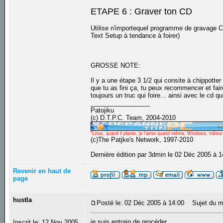
ETAPE 6 : Graver ton CD
Utilise n'importequel programme de gravage CD 
Text Setup à tendance à foirer)
GROSSE NOTE:
Il y a une étape 3 1/2 qui consite à chippotter
que tu as fini ça, tu peux recommencer et fa
toujours un truc qui foire... ainsi avec le cd 
_________________
Patojiku
(c) D.T.P.C. Team, 2004-2010
"Linux, quand il plante, je l'aime quand même, Windows, même qu
(c)The Patjke's Network, 1997-2010
Dernière édition par 3dmin le 02 Déc 2005 à 1
Revenir en haut de
page
hustla
Posté le: 02 Déc 2005 à 14:00
Sujet du m
je suis entrain de procéder
Inscrit le: 12 Nov 2005