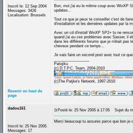
Bon, moi j'ai eu le même coup avec WinXP SP1, 
Inscrit le: 12 Sep 2004
updates...
Messages: 3426
Localisation: Brussels
Tout ce que je peux te conseiller c'est de fair
d'installation et les dernières updates par la
Avec un cd d'install WinXP SP2+ tu ne rencontr
quand j'ai eu ces problèmes avec Sasser, il ét
dans les différents forums que je n'était pas l
cheveux pendant ce temps...
Je vais faire un second post avec tout ce que t
_________________
Patojiku
(c) D.T.P.C. Team, 2004-2010
"Linux, quand il plante, je l'aime quand même, Windows, même qu
(c)The Patjke's Network, 1997-2010
Revenir en haut de
page
dadou161
Posté le: 25 Nov 2005 à 17:05
Sujet du m
Merci beaucoup tu assures parce que bon je de
Inscrit le: 25 Nov 2005
Messages: 17