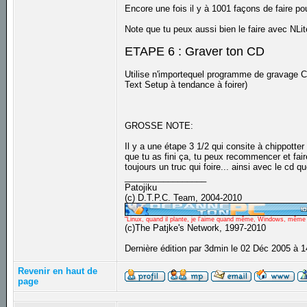
Encore une fois il y à 1001 façons de faire pou
Note que tu peux aussi bien le faire avec NLi
ETAPE 6 : Graver ton CD
Utilise n'importequel programme de gravage CD 
Text Setup à tendance à foirer)
GROSSE NOTE:
Il y a une étape 3 1/2 qui consite à chippotter
que tu as fini ça, tu peux recommencer et fa
toujours un truc qui foire... ainsi avec le cd 
_________________
Patojiku
(c) D.T.P.C. Team, 2004-2010
"Linux, quand il plante, je l'aime quand même, Windows, même qu
(c)The Patjke's Network, 1997-2010
Dernière édition par 3dmin le 02 Déc 2005 à 1
Revenir en haut de
page