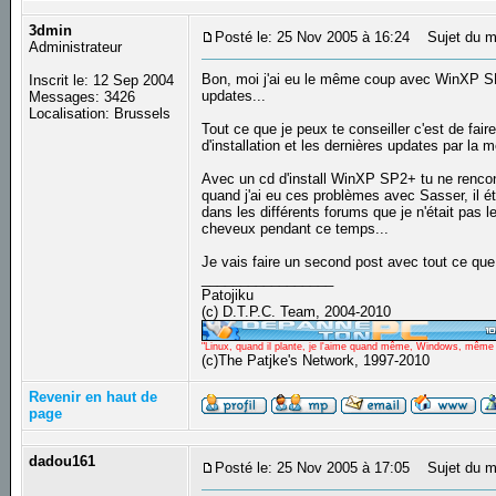
3dmin
Posté le: 25 Nov 2005 à 16:24
Sujet du m
Administrateur
Bon, moi j'ai eu le même coup avec WinXP SP1, 
Inscrit le: 12 Sep 2004
updates...
Messages: 3426
Localisation: Brussels
Tout ce que je peux te conseiller c'est de fair
d'installation et les dernières updates par la
Avec un cd d'install WinXP SP2+ tu ne rencontr
quand j'ai eu ces problèmes avec Sasser, il ét
dans les différents forums que je n'était pas l
cheveux pendant ce temps...
Je vais faire un second post avec tout ce que t
_________________
Patojiku
(c) D.T.P.C. Team, 2004-2010
"Linux, quand il plante, je l'aime quand même, Windows, même qu
(c)The Patjke's Network, 1997-2010
Revenir en haut de
page
dadou161
Posté le: 25 Nov 2005 à 17:05
Sujet du m