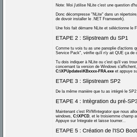
Note: Moi j'utilise NLite c'est une question d'
Donc décompresse "NLite" dans un répertoire
de dovoir installer le .NET Framework).
Une fois fait démarre NLite et séléctionne le F
ETAPE 2 : Slipstream du SP1
Comme tu vois tu as une panoplie d'actions qu
Service Pack", vérifie qu'il n'y ait QUE ça de
Tu dois indiquer à NLite ou c'est qu'il vas tr
concernant ta version de Windows s'affichent
C:\XPUpdates\KBxxxx-FRA.exe
et appuye su
ETAPE 3 : Slipstream SP2
De la même manière que tu as intègré le SP2 
ETAPE 4 : Intègration du pré-SP
Maintenant c'est RVMIntegrator que nous allon
windows,
C:\XPCD
, et le troisiemme champ 
Appuye sur Integrate et laisse tourner...
ETAPE 5 : Création de l'ISO Boo