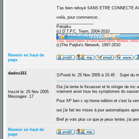
T'as bien nétoyé SANS ETRE CONNECTE 
voilà, pour commencer...
_________________
Patojiku
(c) D.T.P.C. Team, 2004-2010
"Linux, quand il plante, je l'aime quand même, Windows, même qu
(c)The Patjke's Network, 1997-2010
Revenir en haut de
page
dadou161
Posté le: 25 Nov 2005 à 15:45
Sujet du m
Oui j'ai tente le fixsasser et le stinger de mc
vraiment avoir tous les symptomes du sasser
Inscrit le: 25 Nov 2005
Messages: 17
Pour XP ben c xp home edition et c'est la ver
oui j'ai fait les mises à jour automatiques apr
Bref je vois plus ce que je peux tenter, j'ai
Revenir en haut de
page