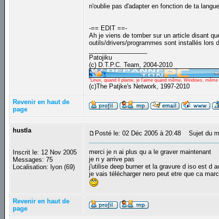
n'oublie pas d'adapter en fonction de ta langue
-== EDIT ==-
Ah je viens de tomber sur un article disant q
outils/drivers/programmes sont installés lors
_________________
Patojiku
(c) D.T.P.C. Team, 2004-2010
"Linux, quand il plante, je l'aime quand même, Windows, même qu
(c)The Patjke's Network, 1997-2010
Revenir en haut de
page
hustla
Posté le: 02 Déc 2005 à 20:48
Sujet du m
merci je n ai plus qu a le graver maintenant
Inscrit le: 12 Nov 2005
je n y arrive pas
Messages: 75
j'utilise deep burner et la gravure d iso est d a
Localisation: lyon (69)
je vais télécharger nero peut etre que ca mar
Revenir en haut de
page