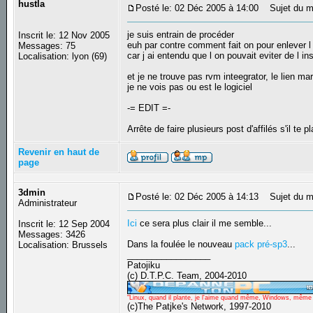
hustla
Posté le: 02 Déc 2005 à 14:00
Sujet du m
je suis entrain de procéder
Inscrit le: 12 Nov 2005
euh par contre comment fait on pour enlever l
Messages: 75
car j ai entendu que l on pouvait eviter de l ins
Localisation: lyon (69)
et je ne trouve pas rvm inteegrator, le lien m
je ne vois pas ou est le logiciel
-= EDIT =-
Arrête de faire plusieurs post d'affilés s'il te pl
Revenir en haut de
page
3dmin
Posté le: 02 Déc 2005 à 14:13
Sujet du m
Administrateur
Ici
ce sera plus clair il me semble...
Inscrit le: 12 Sep 2004
Messages: 3426
Dans la foulée le nouveau
pack pré-sp3
...
Localisation: Brussels
_________________
Patojiku
(c) D.T.P.C. Team, 2004-2010
"Linux, quand il plante, je l'aime quand même, Windows, même qu
(c)The Patjke's Network, 1997-2010