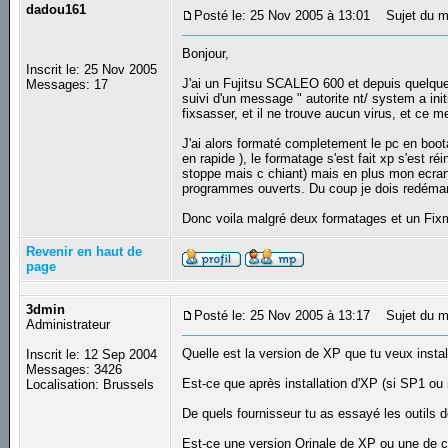
dadou161
Posté le: 25 Nov 2005 à 13:01
Sujet du me
Bonjour,
Inscrit le: 25 Nov 2005
J'ai un Fujitsu SCALEO 600 et depuis quelques
Messages: 17
suivi d'un message " autorite nt/ system a init
fixsasser, et il ne trouve aucun virus, et c
J'ai alors formaté completement le pc en boota
en rapide ), le formatage s'est fait xp s'est ré
stoppe mais c chiant) mais en plus mon ecran 
programmes ouverts. Du coup je dois redémar
Donc voila malgré deux formatages et un Fixmb
Revenir en haut de
page
3dmin
Posté le: 25 Nov 2005 à 13:17
Sujet du m
Administrateur
Quelle est la version de XP que tu veux instal
Inscrit le: 12 Sep 2004
Messages: 3426
Est-ce que après installation d'XP (si SP1 ou
Localisation: Brussels
De quels fournisseur tu as essayé les outils d
Est-ce une version Orinale de XP ou une de ces