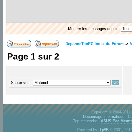
Montrer les messages depuis:
DepanneTonPC Index du Forum
->
M
Page
1
sur
2
Sauter vers:
Copyright © 2004-2011.
Dépannage informatique
-
Co
Top recherche :
ASUS Eee
Memte
Powered by
phpBB
© 2001, 2010