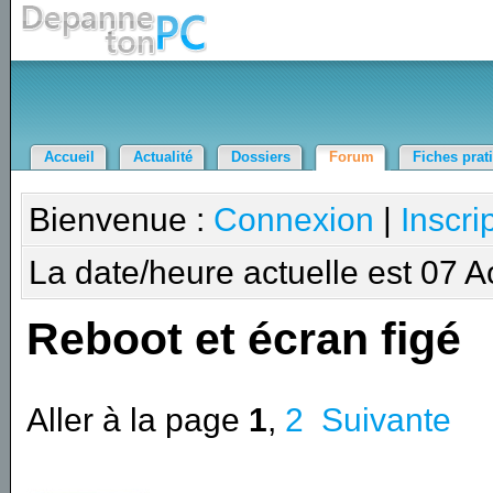
Accueil
Actualité
Dossiers
Forum
Fiches prat
Bienvenue :
Connexion
|
Inscri
La date/heure actuelle est 07 
Reboot et écran figé
Aller à la page
1
,
2
Suivante