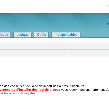
A
tiques
Lexique
Outils
Indispensables
 des conseils et de l'aide de la part des autres utilisateurs
ystème ou d'installer des logiciels,
nous vous recommandons fortement d
er les erreurs de registre
.