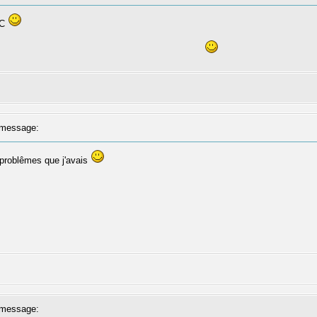
0C
message:
s problêmes que j'avais
message: