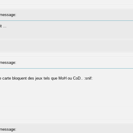
message:
t ...
message:
 carte bloquent des jeux tels que MoH ou CoD.. :snif:
message: