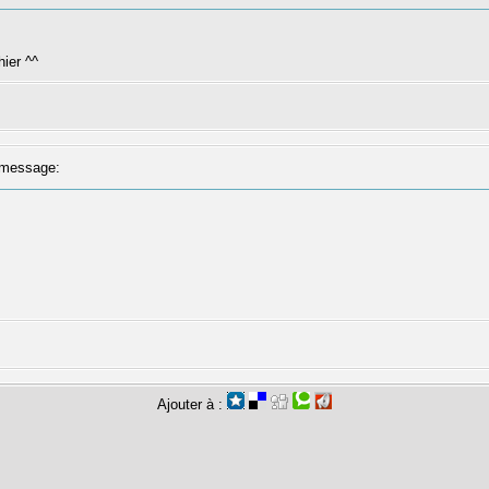
 hier ^^
message:
Ajouter à :