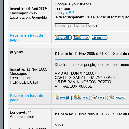
Google is your friends ...
mais bon :
Inscrit le: 01 Aoû 2005
catalyst 5.7
Messages: 4919
le téléchargement va se lancer automatique
Localisation: Grenoble
_________________
L'nouv qui devient L'vieux
Revenir en haut de
page
puypuy
Posté le: 11 Nov 2005 à 21:32
Sujet du 
Désoler mais sur google, tout les liens menen
_________________
Inscrit le: 11 Nov 2005
AMD ATHLON XP 2800+
Messages: 8
CARTE GIGABYTE GA-7N400 Pro2
Localisation:
1.5 DE RAM KINGSTON PC2700
PERIGUEUX (24)
ATI RADEON X800SE
Revenir en haut de
page
Lenouvdu44
Posté le: 11 Nov 2005 à 21:33
Sujet du 
Administrateur
oup's