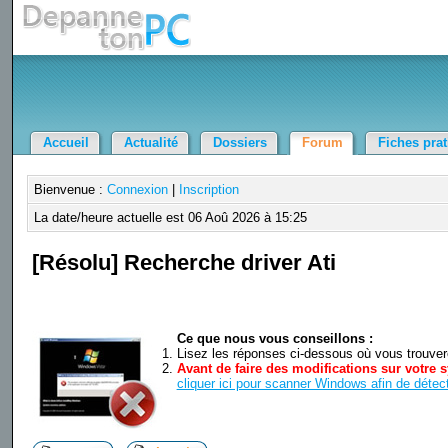
Accueil
Actualité
Dossiers
Forum
Fiches pra
Bienvenue :
Connexion
|
Inscription
La date/heure actuelle est 06 Aoû 2026 à 15:25
[Résolu] Recherche driver Ati
Ce que nous vous conseillons :
Lisez les réponses ci-dessous où vous trouverez
Avant de faire des modifications sur votre s
cliquer ici pour scanner Windows afin de détect