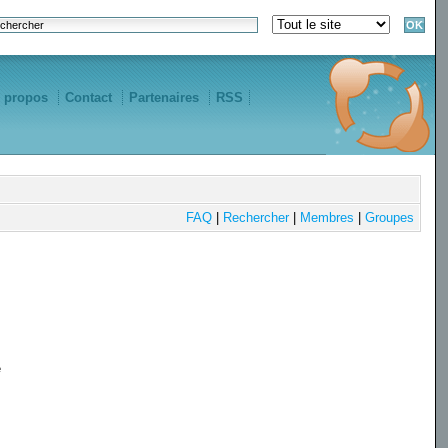
 propos
Contact
Partenaires
RSS
FAQ
|
Rechercher
|
Membres
|
Groupes
e