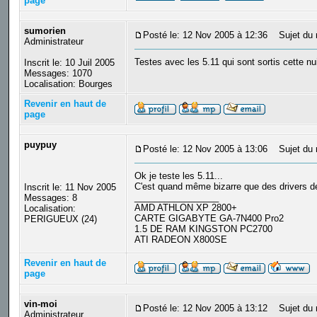
page
sumorien
Posté le: 12 Nov 2005 à 12:36
Sujet du 
Administrateur
Testes avec les 5.11 qui sont sortis cette nui
Inscrit le: 10 Juil 2005
Messages: 1070
Localisation: Bourges
Revenir en haut de
page
puypuy
Posté le: 12 Nov 2005 à 13:06
Sujet du 
Ok je teste les 5.11...
C'est quand même bizarre que des drivers de
Inscrit le: 11 Nov 2005
_________________
Messages: 8
AMD ATHLON XP 2800+
Localisation:
CARTE GIGABYTE GA-7N400 Pro2
PERIGUEUX (24)
1.5 DE RAM KINGSTON PC2700
ATI RADEON X800SE
Revenir en haut de
page
vin-moi
Posté le: 12 Nov 2005 à 13:12
Sujet du 
Administrateur