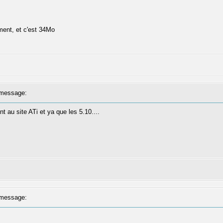
ment, et c'est 34Mo
message:
t au site ATi et ya que les 5.10....
message: