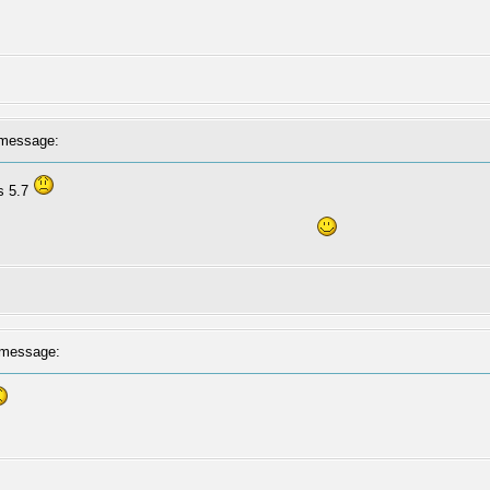
message:
es 5.7
message: