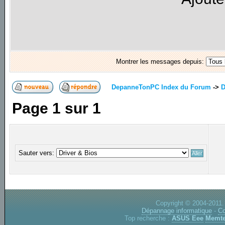
Montrer les messages depuis:
DepanneTonPC Index du Forum
->
D
Page
1
sur
1
Sauter vers:
Copyright © 2004-2011.
Dépannage informatique
-
Co
Top recherche :
ASUS Eee
Memte