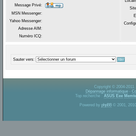
Locali
Message Privé:
Sit
MSN Messenger:
E
Yahoo Messenger:
Config
Adresse AIM:
Numéro ICQ:
Sauter vers:
Copyright © 2004-2011.
Dépannage informatique
-
Co
Top recherche :
ASUS Eee
Memte
Powered by
phpBB
© 2001, 2010