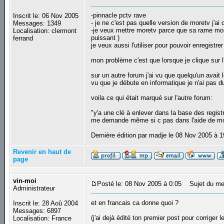
-pinnacle pctv rave
Inscrit le: 06 Nov 2005
- je ne c'est pas quelle version de moretv j'ai 
Messages: 1349
-je veux mettre moretv parce que sa rame moin
Localisation: clermont
puissant )
ferrand
je veux aussi l'utiliser pour pouvoir enregistrer
mon problème c'est que lorsque je clique sur
sur un autre forum j'ai vu que quelqu'un ava
vu que je débute en informatique je n'ai pas du 
voila ce qui était marqué sur l'autre forum:
"y'a une clé à enlever dans la base des regist
me demande même si c pas dans l'aide de m
Dernière édition par madje le 08 Nov 2005 à 1
Revenir en haut de
page
vin-moi
Posté le: 08 Nov 2005 à 0:05
Sujet du me
Administrateur
et en francais ca donne quoi ?
Inscrit le: 28 Aoû 2004
Messages: 6897
(j'ai dejà édité ton premier post pour corriger 
Localisation: France