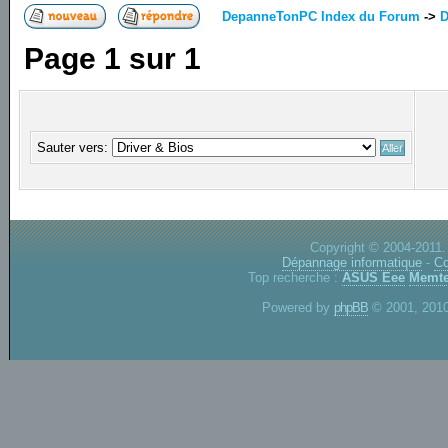
DepanneTonPC Index du Forum
->
D
Page
1
sur
1
Sauter vers:
Copyright © 2004-2011.
Dépannage informatique
-
Co
Top recherche :
ASUS Eee
Memte
Powered by
phpBB
© 2001, 2010