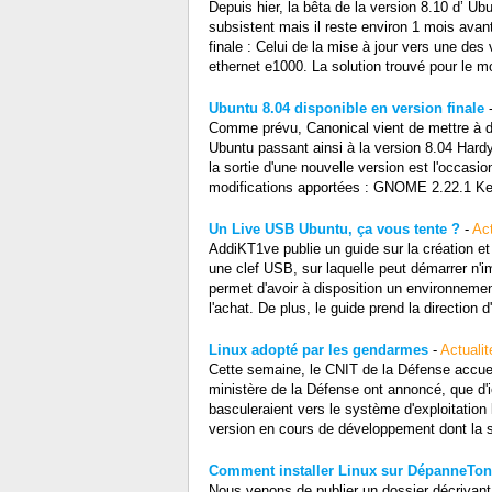
Depuis hier, la bêta de la version 8.10 d’ U
subsistent mais il reste environ 1 mois avant 
finale : Celui de la mise à jour vers une des
ethernet e1000. La solution trouvé pour le mo
Ubuntu 8.04 disponible en version finale
Comme prévu, Canonical vient de mettre à dis
Ubuntu passant ainsi à la version 8.04 Har
la sortie d'une nouvelle version est l'occasion
modifications apportées : GNOME 2.22.1 Kerne
Un Live USB Ubuntu, ça vous tente ?
-
Act
AddiKT1ve publie un guide sur la création et 
une clef USB, sur laquelle peut démarrer n'im
permet d'avoir à disposition un environnemen
l'achat. De plus, le guide prend la direction d
Linux adopté par les gendarmes
-
Actualit
Cette semaine, le CNIT de la Défense accueil
ministère de la Défense ont annoncé, que d'
basculeraient vers le système d'exploitation l
version en cours de développement dont la s
Comment installer Linux sur DépanneTon
Nous venons de publier un dossier décrivant é