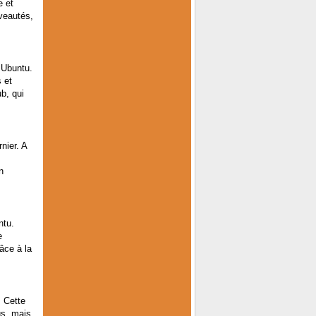
e et
veautés,
x Ubuntu.
 et
b, qui
nier. A
n
ntu.
e
âce à la
. Cette
gs, mais