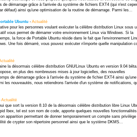
ps de démarrage grâce à l'arrivée du système de fichiers EXT4 (qui n'est cepe
r défaut) ainsi qu'une optimisation de la routine de démarrage. Parmi les...
ortable Ubuntu
-
Actualité
tive pour les personnes voulant exécuter la célèbre distribution Linux sous u
atif vous permet de démarrer votre environnement Linux via Windows. Si la
temps, la force de Portable Ubuntu réside dans le fait que l'environnement Lin
dows. Une fois démarré, vous pouvez exécuter n'importe quelle manipulation 
Actualité
aine la désormais célèbre distribution GNU/Linux Ubuntu en version 9.04 bêta
opose, en plus des nombreuses mises à jour logicielles, des nouvelles
 temps de démarrage grâce à l'arrivée du système de fichier EXT4 ainsi qu'une
mi les nouveautés, nous retiendrons l'arrivée d'un système de notifications, qu
-
Actualité
i que sort la version 8.10 de la désormais célèbre distribution libre Linux Ub
pid Ibex, tel est son nom de code, apporte quelques nouvelles fonctionnalités
it son apparition permettant de donner temporairement un compte sans privilège
bilité de crypter son répertoire personnel ainsi que le système DKMS...