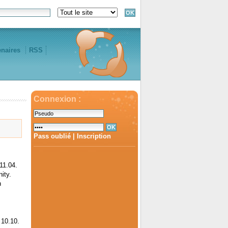
enaires
RSS
Connexion :
Pass oublié
|
Inscription
11.04.
ity.
n
 10.10.