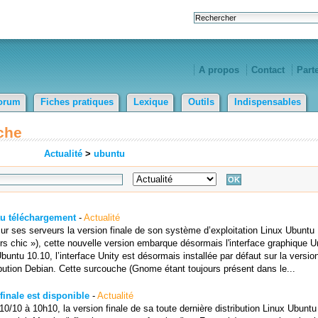
A propos
Contact
Part
orum
Fiches pratiques
Lexique
Outils
Indispensables
che
Actualité
>
ubuntu
au téléchargement
-
Actualité
sur ses serveurs la version finale de son système d’exploitation Linux Ubuntu 
s chic »), cette nouvelle version embarque désormais l'interface graphique Un
ntu 10.10, l’interface Unity est désormais installée par défaut sur la versio
bution Debian. Cette surcouche (Gnome étant toujours présent dans le...
inale est disponible
-
Actualité
/10/10 à 10h10, la version finale de sa toute dernière distribution Linux Ubuntu