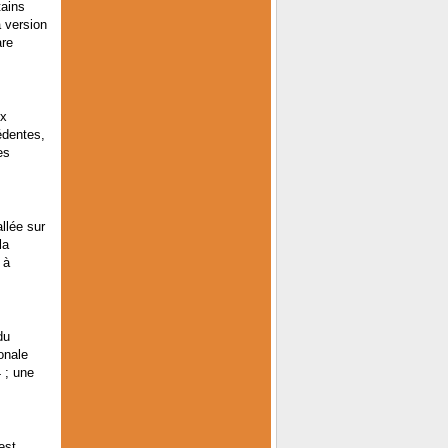
tains
a version
are
ux
édentes,
es
llée sur
la
 à
du
onale
4 ; une
est