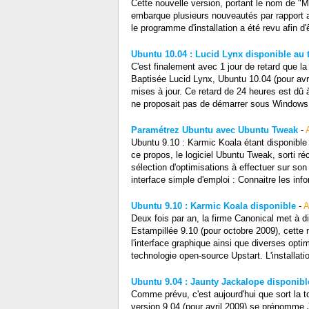
Cette nouvelle version, portant le nom de "M
embarque plusieurs nouveautés par rapport 
le programme d'installation a été revu afin d
Ubuntu 10.04 : Lucid Lynx disponible au
C'est finalement avec 1 jour de retard que la
Baptisée Lucid Lynx, Ubuntu 10.04 (pour avri
mises à jour. Ce retard de 24 heures est dû
ne proposait pas de démarrer sous Windows d
Paramétrez Ubuntu avec Ubuntu Tweak
-
Ubuntu 9.10 : Karmic Koala étant disponible d
ce propos, le logiciel Ubuntu Tweak, sorti r
sélection d'optimisations à effectuer sur son 
interface simple d'emploi : Connaitre les in
Ubuntu 9.10 : Karmic Koala disponible
-
A
Deux fois par an, la firme Canonical met à d
Estampillée 9.10 (pour octobre 2009), cette 
l'interface graphique ainsi que diverses opt
technologie open-source Upstart. L'installat
Ubuntu 9.04 : Jaunty Jackalope disponibl
Comme prévu, c'est aujourd'hui que sort la 
version 9.04 (pour avril 2009) se prénomme