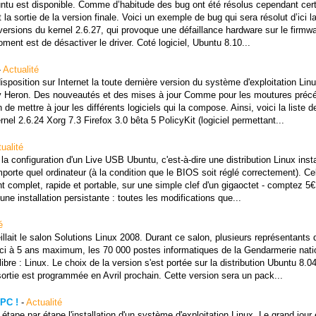
buntu est disponible. Comme d’habitude des bug ont été résolus cependant cer
la sortie de la version finale. Voici un exemple de bug qui sera résolut d’ici l
 versions du kernel 2.6.27, qui provoque une défaillance hardware sur le firmw
ment est de désactiver le driver. Coté logiciel, Ubuntu 8.10...
-
Actualité
position sur Internet la toute dernière version du système d'exploitation Lin
dy Heron. Des nouveautés et des mises à jour Comme pour les moutures préc
 de mettre à jour les différents logiciels qui la compose. Ainsi, voici la liste d
l 2.6.24 Xorg 7.3 Firefox 3.0 bêta 5 PolicyKit (logiciel permettant...
ualité
la configuration d'un Live USB Ubuntu, c'est-à-dire une distribution Linux insta
porte quel ordinateur (à la condition que le BIOS soit réglé correctement). Ce
t complet, rapide et portable, sur une simple clef d'un gigaoctet - comptez 5€
'une installation persistante : toutes les modifications que...
é
lait le salon Solutions Linux 2008. Durant ce salon, plusieurs représentants 
ici à 5 ans maximum, les 70 000 postes informatiques de la Gendarmerie nati
ibre : Linux. Le choix de la version s'est portée sur la distribution Ubuntu 8.0
ortie est programmée en Avril prochain. Cette version sera un pack...
PC !
-
Actualité
tape par étape l'installation d'un système d'exploitation Linux. Le grand jour 