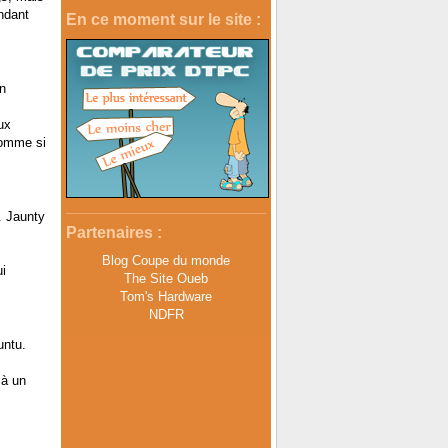
ndant
En ce moment sur le site :
n
ux
comme si
. Jaunty
Partenaires :
Blog Coupe du monde
i
The Site Oueb
Tom's Hardware
NDFR
untu.
 à un