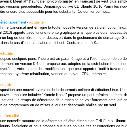
averick Meerkat" ("suricate non-conformiste" en Français) se veut plus simpl
aux versions précédentes. Démarrage du live CD Ubuntu 10.10 Parmi les nou
'être encore plus accessible pour les débutants. Ce dernier permet...
 téléchargement
-
Actualité
 firme Canonical met en ligne la toute nouvelle version de sa distribution linu
l 2010) apporte avec lui une refonte graphique ainsi que plusieurs nouveautés
 à un bug de dernière minute, découvert dans le gestionnaire de démarrage Gru
ans le cas d'une installation multiboot. Contrairement à Karmic...
Actualité
epuis quelques jours, l'heure est au paramétrage et à l'optimisation de ce der
écemment en version 0.4.9.2, propose aux adeptes de la distribution toute une
système. Voici la liste des modifications que peut apporter l'outil à travers so
formations système (distribution, version du noyau, CPU, mémoire,...
ctualité
isposition une nouvelle version de la désormais célèbre distribution Linux Ubu
nouvelle mouture intitulée "Karmic Koala" propose un petit rafraichissement d
imisations. Le temps de démarrage de la machine se voit fortement amélioré gr
ion de programmes ou de mises à jour est désormais réalisé par un seul...
e
-
Actualité
toute nouvelle mouture de la désormais célèbre distribution GNU/Linux Ubuntu
 Jaunty Jackalope et nous propose quelques nouveautés et corrections de bu