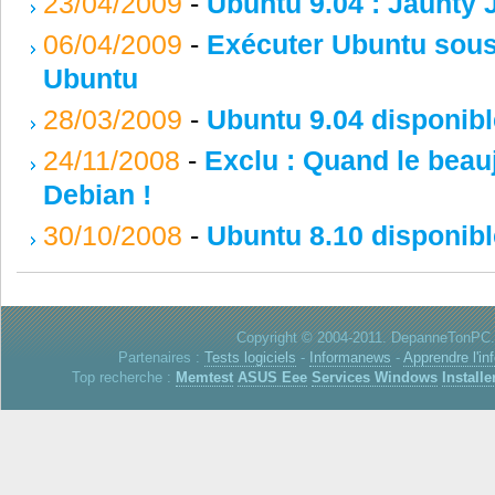
23/04/2009
-
Ubuntu 9.04 : Jaunty 
06/04/2009
-
Exécuter Ubuntu sous
Ubuntu
28/03/2009
-
Ubuntu 9.04 disponibl
24/11/2008
-
Exclu : Quand le beauj
Debian !
30/10/2008
-
Ubuntu 8.10 disponibl
Copyright © 2004-2011. DepanneTonPC. 
Partenaires :
Tests logiciels
-
Informanews
-
Apprendre l'in
Top recherche :
Memtest
ASUS Eee
Services Windows
Installe