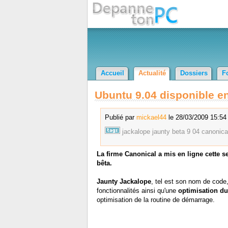
Accueil
Actualité
Dossiers
F
Ubuntu 9.04 disponible en
Publié par
mickael44
le 28/03/2009 15:54 
jackalope
jaunty
beta
9 04
canonica
La firme Canonical a mis en ligne cette 
bêta.
Jaunty Jackalope
, tel est son nom de cod
fonctionnalités ainsi qu'une
optimisation d
optimisation de la routine de démarrage.