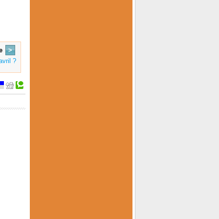
e
>
vril ?