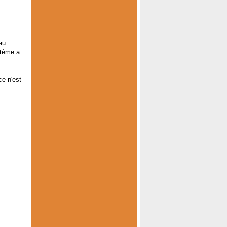
au
stème a
ce n'est