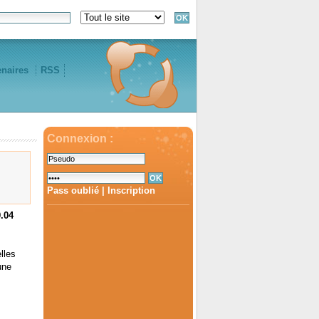
enaires
RSS
Connexion :
Pass oublié
|
Inscription
.04
lles
une