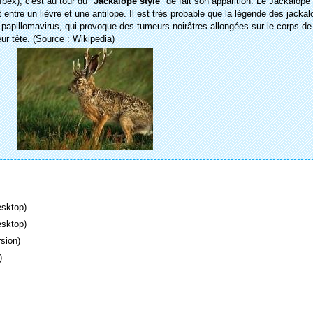
 Ibex), c'est au tour du "
Jackalope stylé
" de fait son apparition. Le Jackalope
entre un lièvre et une antilope. Il est très probable que la légende des jacka
un papillomavirus, qui provoque des tumeurs noirâtres allongées sur le corps de
eur tête. (Source : Wikipedia)
sktop)
sktop)
sion)
)