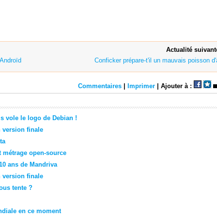
Actualité suivant
Androïd
Conficker prépare-t'il un mauvais poisson d'a
Commentaires
|
Imprimer
| Ajouter à :
s vole le logo de Debian !
 version finale
ta
t métrage open-source
 10 ans de Mandriva
 version finale
ous tente ?
ondiale en ce moment