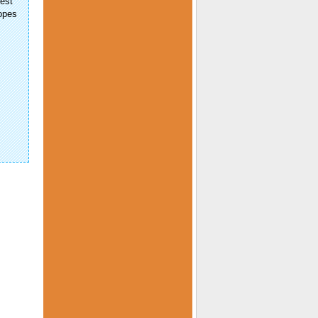
 est
lopes