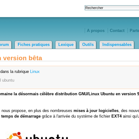
A propos
Contact
Part
orum
Fiches pratiques
Lexique
Outils
Indispensables
 version bêta
dans la rubrique
Linux
l
ubuntu
semaine la désormais célèbre distribution GNU/Linux Ubuntu en version 9
e, nous propose, en plus des nombreuses
mises à jour logicielles
, des nouve
u temps de démarrage
grâce à l'arrivée du système de fichier
EXT4
ainsi qu'