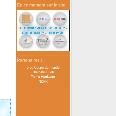
En ce moment sur le site :
Partenaires :
Blog Coupe du monde
The Site Oueb
Tom's Hardware
NDFR