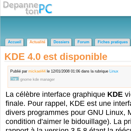
Accueil
Actualité
Dossiers
Forum
Fiches pratiques
KDE 4.0 est disponible
Publié par
mickael44
le 12/01/2008 01:06 dans la rubrique
Linux
gnome
kde
manager
La célèbre interface graphique
KDE
vi
finale. Pour rappel, KDE est une inter
divers programmes pour GNU Linux, 
condition d'aimer le bidouillage). La p
rapport à la version 3.5.8 étant la réé