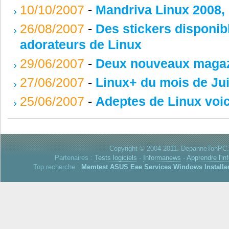
10/10/2007
-
Mandriva Linux 2008, l
26/08/2007
-
Des stickers disponib
adorateurs de Linux
29/06/2007
-
Deux nouveaux magazi
27/06/2007
-
Linux+ du mois de Ju
25/06/2007
-
Adeptes de Linux voic
Copyright © 2004-2011. DepanneTonPC. 
Partenaires :
Tests logiciels
-
Informanews
-
Apprendre l'in
Top recherche :
Memtest
ASUS Eee
Services Windows
Installe