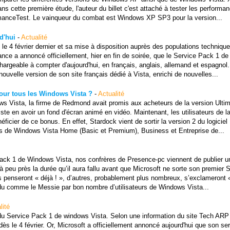
ns cette première étude, l'auteur du billet c'est attaché à tester les performa
manceTest. Le vainqueur du combat est Windows XP SP3 pour la version...
d'hui
-
Actualité
 le 4 février dernier et sa mise à disposition auprès des populations techniqu
nce a annoncé officiellement, hier en fin de soirée, que le Service Pack 1 de
hargeable à compter d'aujourd'hui, en français, anglais, allemand et espagnol.
ouvelle version de son site français dédié à Vista, enrichi de nouvelles...
ur tous les Windows Vista ?
-
Actualité
dows Vista, la firme de Redmond avait promis aux acheteurs de la version Ulti
e en avoir un fond d'écran animé en vidéo. Maintenant, les utilisateurs de la
ficier de ce bonus. En effet, Stardock vient de sortir la version 2 du logiciel
rs de Windows Vista Home (Basic et Premium), Business et Entreprise de...
 pack 1 de Windows Vista, nos confrères de Presence-pc viennent de publier u
à peu près la durée qu’il aura fallu avant que Microsoft ne sorte son premier 
 penseront « déjà ! », d’autres, probablement plus nombreux, s’exclameront «
endu comme le Messie par bon nombre d’utilisateurs de Windows Vista...
lité
du Service Pack 1 de windows Vista. Selon une information du site Tech ARP
dès le 4 février. Or, Microsoft a officiellement annoncé aujourd'hui que son se