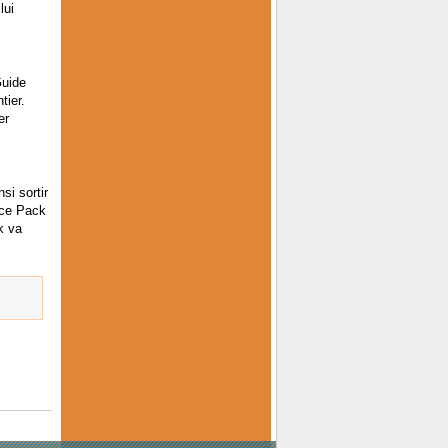
lui
Guide
tier.
er
si sortir
ice Pack
k va