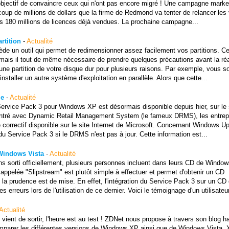
 objectif de convaincre ceux qui n'ont pas encore migré ! Une campagne marke
à coup de millions de dollars que la firme de Redmond va tenter de relancer les
s 180 millions de licences déjà vendues. La prochaine campagne...
rtition
-
Actualité
 un outil qui permet de redimensionner assez facilement vos partitions. Ce
, mais il tout de même nécessaire de prendre quelques précautions avant la réa
e partition de votre disque dur pour plusieurs raisons. Par exemple, vous s
nstaller un autre système d'exploitation en parallèle. Alors que cette...
le
-
Actualité
rvice Pack 3 pour Windows XP est désormais disponible depuis hier, sur le 
ncontré avec Dynamic Retail Management System (le fameux DRMS), les entrep
e correctif disponible sur le site Internet de Microsoft. Concernant Windows U
 du Service Pack 3 si le DRMS n'est pas à jour. Cette information est...
 Windows Vista
-
Actualité
ns sorti officiellement, plusieurs personnes incluent dans leurs CD de Windo
 appelée "Slipstream" est plutôt simple à effectuer et permet d'obtenir un CD
 la prudence est de mise. En effet, l'intégration du Service Pack 3 sur un CD
rreurs lors de l'utilisation de ce dernier. Voici le témoignage d'un utilisateur
Actualité
ient de sortir, l'heure est au test ! ZDNet nous propose à travers son blog h
comparer les différentes versions de Windows XP ainsi que de Windows Vista.