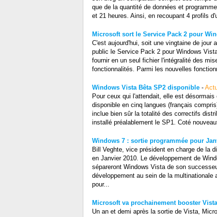
que de la quantité de données et programmes
et 21 heures. Ainsi, en recoupant 4 profils d
Microsoft sort le Service Pack 2 pour Wi
C'est aujourd'hui, soit une vingtaine de jou
public le Service Pack 2 pour Windows Vista
fournir en un seul fichier l'intégralité des m
fonctionnalités. Parmi les nouvelles fonctio
Windows Vista Bêta SP2 disponible
-
Actu
Pour ceux qui l'attendait, elle est désormai
disponible en cinq langues (français compri
inclue bien sûr la totalité des correctifs di
installé préalablement le SP1. Coté nouveaut
Windows 7 : sortie programmée pour Jan
Bill Veghte, vice président en charge de la
en Janvier 2010. Le développement de Windo
sépareront Windows Vista de son successeur
développement au sein de la multinationale 
pour...
Microsoft va prochainement booster Vist
Un an et demi après la sortie de Vista, Mic