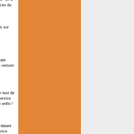
nces du
es sur
mate
 version
n test de
Service
 enfin !
 datant
rvice