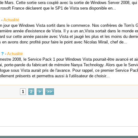
de Mars. Cette sortie sera couplé avec la sortie de Windows Server 2008, qui 
crosoft France déclarent que le SP1 de Vista sera disponible en...
-
Actualité
et un jour que Windows Vista sortit dans le commerce. Nos confrères de Tom's 
remière année d'existence de Vista. Il y a un an,Vista sortait dans le monde en
rd sur cette année passée avec Vista et jaugé les plus et les moins du derni
en avons donc profité pour faire le point avec Nicolas Mirail, chef de...
 ?
-
Actualité
mestre 2008, le Service Pack 1 pour Windows Vista pourrait-être avancé et ain
Pai, porte-parole du fabricant de mémoire Nanya Technology. Alors que le Serv
ogue sous Vista aurait pris de l'avance. Pour rappel, ce premier Service Pac
llement présents et permettra aussi à l'utilisateur de choisir...
1
2
>
>>