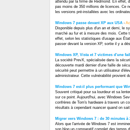
attendu par la firme de Redmond. En effet, d
pas moins de 350 millions de licences. Ce 
les versions pré-installées avec les ordinate
Windows 7 passe devant XP aux USA
-
Ac
Disponible depuis plus d'un an et demi, le s
marché au fur et à mesure des mois. Cette te
effet, selon les statistiques d'usage aux État
passer devant la version XP, sortie il y a 
Windows XP, Vista et 7 victimes d'une fai
La société PrevX, spécialisée dans la sécur
découverte mardi dernier d'une faille de sécu
sécurité peut permettre à un utilisateur d'éle
administrateur. Cette vulnérabilité provient
Windows 7 est-il plus performant que Wi
Souvent critiqué pour sa lourdeur et sa lent
sur ce point. Aujourd'hui, avec Windows Seve
confrères de Tom's hardware à travers un 
résultats à cependant nuancer quand on sait q
Migrer vers Windows 7 : de 30 minutes à 
Alors que l'arrivée de Windows 7 est immine
son blog un comparatif complet des temps d