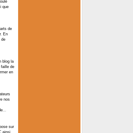
coulé
i que
arts de
r. En
t de
 blog la
faille de
ormer en
ateurs
re nos
s
e...
pose sur
 ainsi