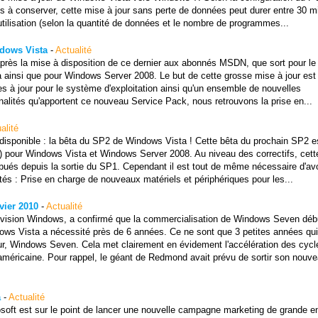
 à conserver, cette mise à jour sans perte de données peut durer entre 30 m
'utilisation (selon la quantité de données et le nombre de programmes...
ndows Vista
-
Actualité
r après la mise à disposition de ce dernier aux abonnés MSDN, que sort pour le
 ainsi que pour Windows Server 2008. Le but de cette grosse mise à jour est
ises à jour pour le système d'exploitation ainsi qu'un ensemble de nouvelles
nnalités qu'apportent ce nouveau Service Pack, nous retrouvons la prise en...
alité
s disponible : la bêta du SP2 de Windows Vista ! Cette bêta du prochain SP2 e
s) pour Windows Vista et Windows Server 2008. Au niveau des correctifs, cett
stribués depuis la sortie du SP1. Cependant il est tout de même nécessaire d'avo
és : Prise en charge de nouveaux matériels et périphériques pour les...
vier 2010
-
Actualité
 division Windows, a confirmé que la commercialisation de Windows Seven débu
ws Vista a nécessité près de 6 années. Ce ne sont que 3 petites années qui
, Windows Seven. Cela met clairement en évidement l'accélération des cycl
américaine. Pour rappel, le géant de Redmond avait prévu de sortir son nouv
a
-
Actualité
rosoft est sur le point de lancer une nouvelle campagne marketing de grande e