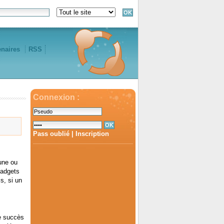
enaires
RSS
Connexion :
Pass oublié
|
Inscription
 une ou
Gadgets
s, si un
le succès