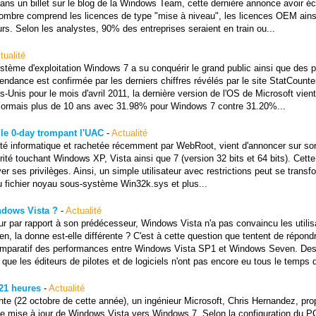
ans un billet sur le blog de la Windows Team, cette dernière annonce avoir é
nombre comprend les licences de type "mise à niveau", les licences OEM ains
urs. Selon les analystes, 90% des entreprises seraient en train ou...
tualité
ystème d'exploitation Windows 7 a su conquérir le grand public ainsi que des p
ndance est confirmée par les derniers chiffres révélés par le site StatCounte
s-Unis pour le mois d'avril 2011, la dernière version de l'OS de Microsoft vien
désormais plus de 10 ans avec 31.98% pour Windows 7 contre 31.20%...
lle 0-day trompant l'UAC
-
Actualité
ité informatique et rachetée récemment par WebRoot, vient d'annoncer sur son
rité touchant Windows XP, Vista ainsi que 7 (version 32 bits et 64 bits). Cette 
ver ses privilèges. Ainsi, un simple utilisateur avec restrictions peut se transf
 du fichier noyau sous-système Win32k.sys et plus...
ndows Vista ?
-
Actualité
eur par rapport à son prédécesseur, Windows Vista n'a pas convaincu les utilis
n, la donne est-elle différente ? C'est à cette question que tentent de répond
comparatif des performances entre Windows Vista SP1 et Windows Seven. De
ue les éditeurs de pilotes et de logiciels n'ont pas encore eu tous le temps d
21 heures
-
Actualité
nte (22 octobre de cette année), un ingénieur Microsoft, Chris Hernandez, pro
e mise à jour de Windows Vista vers Windows 7. Selon la configuration du PC