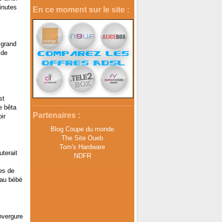
inutes
En ce moment sur le site :
 grand
 de
st
e bêta
Partenaires :
ir
Blog Coupe du monde
The Site Oueb
Tom's Hardware
terait
NDFR
es de
eau bébé
nvergure