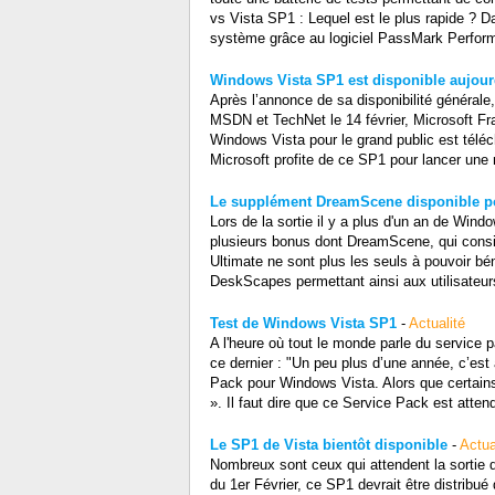
vs Vista SP1 : Lequel est le plus rapide ? Da
système grâce au logiciel PassMark Perfor
Windows Vista SP1 est disponible aujour
Après l’annonce de sa disponibilité générale,
MSDN et TechNet le 14 février, Microsoft Fra
Windows Vista pour le grand public est téléc
Microsoft profite de ce SP1 pour lancer une n
Le supplément DreamScene disponible po
Lors de la sortie il y a plus d'un an de Win
plusieurs bonus dont DreamScene, qui consist
Ultimate ne sont plus les seuls à pouvoir béné
DeskScapes permettant ainsi aux utilisateu
Test de Windows Vista SP1
-
Actualité
A l'heure où tout le monde parle du service
ce dernier : "Un peu plus d’une année, c’est 
Pack pour Windows Vista. Alors que certains
». Il faut dire que ce Service Pack est att
Le SP1 de Vista bientôt disponible
-
Actua
Nombreux sont ceux qui attendent la sortie 
du 1er Février, ce SP1 devrait être distribué 