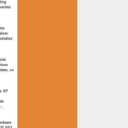
ting
 ventes
tte
liser.
ouhaitez
site
rises
pdate, ce
ws XP
 de
...
ardware
 XP SP3