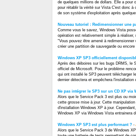
de quelques millions de dollars. Elle a pour
pour rétablir la vérité sur Vista C'est donc 
de son système d'exploitation après quelque
Nouveau tutoriel : Redimensionner une pa
Comme vous le savez, Windows Vista possède
opération est relativement simple à réaliser
"Vous pouvez être amené à redimensionner un
créer une partition de sauvegarde ou encore i
Windows XP SP3 officiellement disponib
Après des déboires sur les bugs DRMS, le Se
officiel de Microsoft. Pour le problème re
qui ont installé le SP3 peuvent télécharger l
dernier détectera et empêchera l'installation
Ne pas intégrer le SP3 sur un CD XP via
Alors que le Service Pack 3 est plus ou moi
cette grosse mise à jour. Cette manipulation
d'installation Windows XP à jour. Cependant,
Windows XP via Windows Vista entrainera des e
Windows XP SP3 est plus performant ?
-
Alors que le Service Pack 3 de Windows XP v
toute une batterie de tests permettant de 