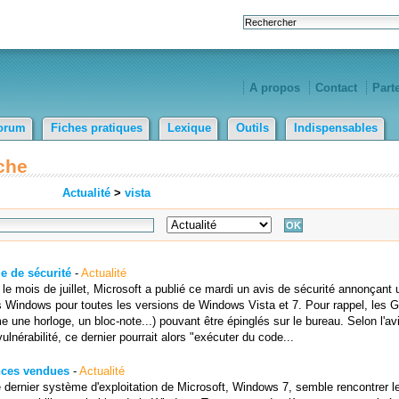
A propos
Contact
Part
orum
Fiches pratiques
Lexique
Outils
Indispensables
che
Actualité
>
vista
e de sécurité
-
Actualité
 le mois de juillet, Microsoft a publié ce mardi un avis de sécurité annonçant
ts Windows pour toutes les versions de Windows Vista et 7. Pour rappel, les 
ne horloge, un bloc-note...) pouvant être épinglés sur le bureau. Selon l'avi
 vulnérabilité, ce dernier pourrait alors "exécuter du code...
ences vendues
-
Actualité
e dernier système d'exploitation de Microsoft, Windows 7, semble rencontrer 