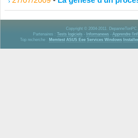
Copyright © 2004-2011. DepanneTonPC. 
Partenaires :
Tests logiciels
-
Informanews
-
Apprendre l'in
Top recherche :
Memtest
ASUS Eee
Services Windows
Installe