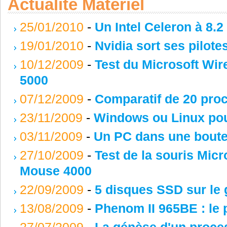
Actualité Matériel
25/01/2010
-
Un Intel Celeron à 8.2
19/01/2010
-
Nvidia sort ses pilot
10/12/2009
-
Test du Microsoft Wi
5000
07/12/2009
-
Comparatif de 20 pr
23/11/2009
-
Windows ou Linux pou
03/11/2009
-
Un PC dans une boutei
27/10/2009
-
Test de la souris Mic
Mouse 4000
22/09/2009
-
5 disques SSD sur le g
13/08/2009
-
Phenom II 965BE : le 
27/07/2009
-
La génèse d'un proce