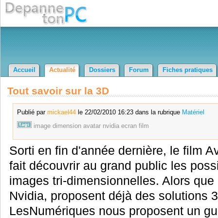
Accueil
Actualité
Dossiers
Forum
Fiches pratiques
Tout savoir sur la 3D
Publié par
mickael44
le 22/02/2010 16:23 dans la rubrique
Matériel
image
dimension
avatar
nvidia
ecran
film
Sorti en fin d'année dernière, le fil
fait découvrir au grand public les possi
images tri-dimensionnelles. Alors que 
Nvidia, proposent déjà des solutions 
LesNumériques nous proposent un guid