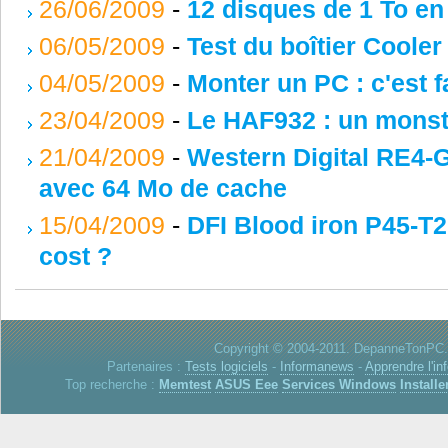
26/06/2009
-
12 disques de 1 To en
06/05/2009
-
Test du boîtier Cooler
04/05/2009
-
Monter un PC : c'est fa
23/04/2009
-
Le HAF932 : un monst
21/04/2009
-
Western Digital RE4-
avec 64 Mo de cache
15/04/2009
-
DFI Blood iron P45-T2R
cost ?
Copyright © 2004-2011. DepanneTonPC. 
Partenaires :
Tests logiciels
-
Informanews
-
Apprendre l'in
Top recherche :
Memtest
ASUS Eee
Services Windows
Installe