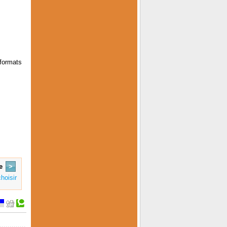
 formats
e
>
hoisir