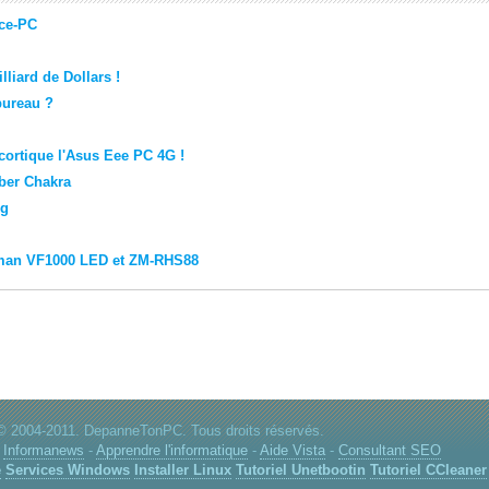
nce-PC
lliard de Dollars !
bureau ?
ortique l'Asus Eee PC 4G !
ber Chakra
ng
man VF1000 LED et ZM-RHS88
© 2004-2011. DepanneTonPC. Tous droits réservés.
-
Informanews
-
Apprendre l'informatique
-
Aide Vista
-
Consultant SEO
e
Services Windows
Installer Linux
Tutoriel Unetbootin
Tutoriel CCleaner