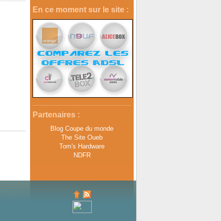
En ce moment sur le site :
Partenaires :
Blog Coupe du monde
The Site Oueb
Tom's Hardware
NDFR