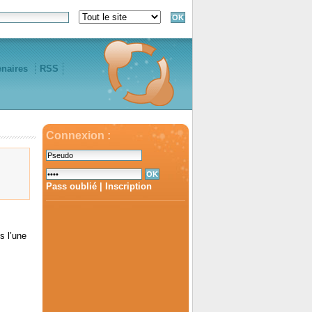
enaires
RSS
Connexion :
Pass oublié
|
Inscription
s l’une