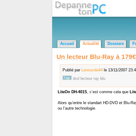
Accueil
Actualité
Dossiers
F
Un lecteur Blu-Ray à 179€
Publié par
Lenouvdu44
le 13/11/2007 23:4
dvd
lecteur
ray
blu
LiteOn DH-401S
, c’est comme cela que
Lit
Alors qu’entre le standart HD-DVD et Blu-Ray 
ou l’autre technologie.