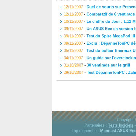
12/11/2007
-
Duel de souris sur Prese
12/11/2007
-
Comparatif de 6 ventirads
10/11/2007
-
Le chiffre du Jour : 1,12 Mi
09/11/2007
-
Un ASUS Eee en version 
09/11/2007
-
Test du Spire MegaPod III
09/11/2007
-
Exclu : DépanneTonPC déc
05/11/2007
-
Test du boîtier Enermax U
04/11/2007
-
Un guide sur l'overclocki
31/10/2007
-
30 ventirads sur le grill
29/10/2007
-
Test DépanneTonPC : Zal
Copyright 
Partenaires :
Tests logiciels
Top recherche :
Memtest
ASUS Ee