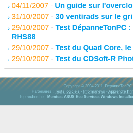
04/11/2007
-
Un guide sur l'overcl
31/10/2007
-
30 ventirads sur le gri
29/10/2007
-
Test DépanneTonPC :
RHS88
29/10/2007
-
Test du Quad Core, l
29/10/2007
-
Test du CDSoft-R Pho
Copyright © 2004-2011. DepanneTonPC. 
Partenaires :
Tests logiciels
-
Informanews
-
Apprendre l'in
Top recherche :
Memtest
ASUS Eee
Services Windows
Installe