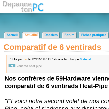
Accueil
Actualité
Dossiers
Forum
Fiches pratiques
Comparatif de 6 ventirads
Publié par
flo
le 12/11/2007 12:19 dans la rubrique
Matériel
ventirad
heat
pipe
Nos confrères de 59Hardware vienne
comparatif de 6 ventirads Heat-Pipe 
"Et voici notre second volet de nos co
Pipe, celui-ci s’adresse aux dissipat