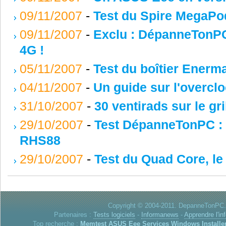
09/11/2007
-
Test du Spire MegaPod
09/11/2007
-
Exclu : DépanneTonPC
4G !
05/11/2007
-
Test du boîtier Enerm
04/11/2007
-
Un guide sur l'overcl
31/10/2007
-
30 ventirads sur le gri
29/10/2007
-
Test DépanneTonPC :
RHS88
29/10/2007
-
Test du Quad Core, l
Copyright © 2004-2011. DepanneTonPC. 
Partenaires :
Tests logiciels
-
Informanews
-
Apprendre l'in
Top recherche :
Memtest
ASUS Eee
Services Windows
Installe