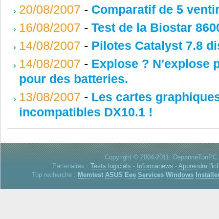
20/08/2007
-
Comparatif de 5 vent
16/08/2007
-
Test de la Biostar 8
14/08/2007
-
Pilotes Catalyst 7.8 d
14/08/2007
-
Explose ? N'explose 
pour des batteries.
13/08/2007
-
Les cartes graphique
incompatibles DX10.1 !
Copyright © 2004-2011. DepanneTonPC. 
Partenaires :
Tests logiciels
-
Informanews
-
Apprendre l'in
Top recherche :
Memtest
ASUS Eee
Services Windows
Installe