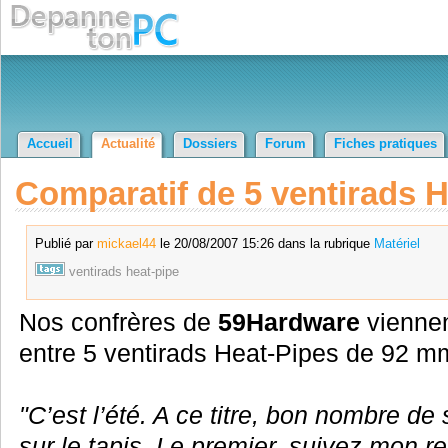
Accueil
Actualité
Dossiers
Forum
Fiches pratiques
Comparatif de 5 ventirads 
Publié par
mickael44
le 20/08/2007 15:26 dans la rubrique
Matériel
ventirads
heat-pipe
Nos confrères de
59Hardware
viennen
entre 5 ventirads Heat-Pipes de 92 m
"C’est l’été. A ce titre, bon nombre de
sur le tapis. Le premier, suivez mon re