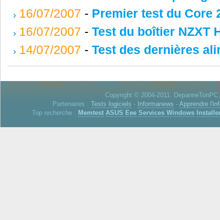
16/07/2007
-
Premier test du Core
16/07/2007
-
Test du boîtier NZXT 
14/07/2007
-
Test des dernières al
Copyright © 2004-2011. DepanneTonPC. 
Partenaires :
Tests logiciels
-
Informanews
-
Apprendre l'in
Top recherche :
Memtest
ASUS Eee
Services Windows
Installe