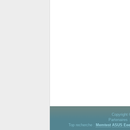
Copyright 
Partenaires 
Top recherche :
Memtest
ASUS Ee