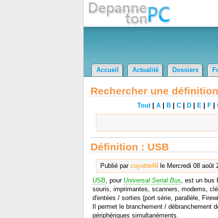
Accueil
Actualité
Dossiers
F
Rechercher une définition
Tout
|
A
|
B
|
C
|
D
|
E
|
F
|
Définition : USB
Publié par
coyotte49
le Mercredi 08 août 
USB
, pour
Universal Serial Bus
, est un bus
souris, imprimantes, scanners, modems, cl
d'entées / sorties (port série, parallèle, Fire
Il permet le branchement / débranchement de 
périphériques simultanéments.