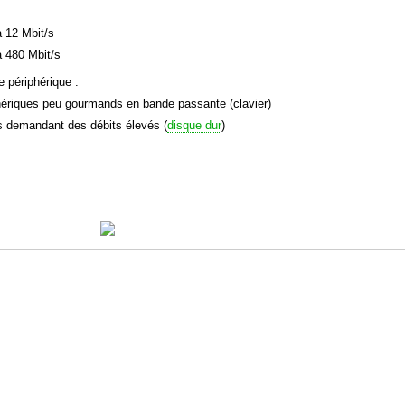
à 12 Mbit/s
à 480 Mbit/s
e périphérique :
phériques peu gourmands en bande passante (clavier)
es demandant des débits élevés (
disque dur
)