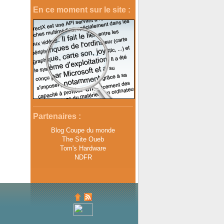
En ce moment sur le site :
Partenaires :
Blog Coupe du monde
The Site Oueb
Tom's Hardware
NDFR