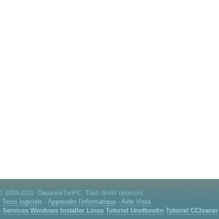
© 2004-2011. DepanneTonPC. Tous droits réservés.
:
Tests logiciels
-
Apprendre l'informatique
-
Aide Vista
e
Services Windows
Installer Linux
Tutoriel Unetbootin
Tutoriel CCleaner