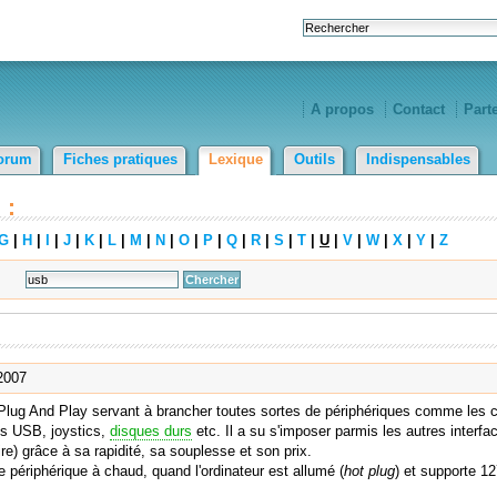
A propos
Contact
Part
orum
Fiches pratiques
Lexique
Outils
Indispensables
 :
G
|
H
|
I
|
J
|
K
|
L
|
M
|
N
|
O
|
P
|
Q
|
R
|
S
|
T
|
U
|
V
|
W
|
X
|
Y
|
Z
2007
 Plug And Play servant à brancher toutes sortes de périphériques comme les c
és USB, joystics,
disques durs
etc. Il a su s'imposer parmis les autres interfa
wire) grâce à sa rapidité, sa souplesse et son prix.
périphérique à chaud, quand l'ordinateur est allumé (
hot plug
) et supporte 12