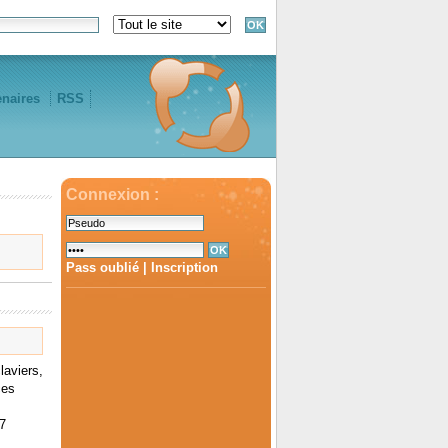
enaires
RSS
Connexion :
Pass oublié
|
Inscription
laviers,
ces
7