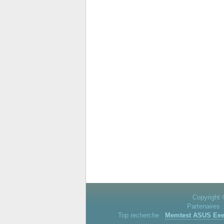
Copyright 
Partenaires 
Top recherche :
Memtest
ASUS Ee