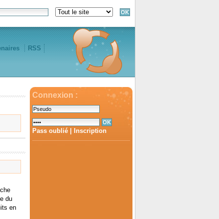
enaires
RSS
Connexion :
Pass oublié
|
Inscription
uche
ce du
its en