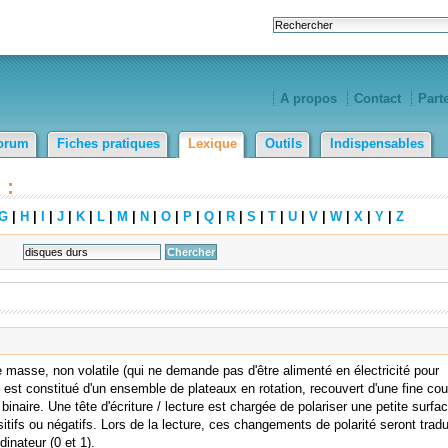
A propos
Contact
Part
orum
Fiches pratiques
Lexique
Outils
Indispensables
 :
G
|
H
|
I
|
J
|
K
|
L
|
M
|
N
|
O
|
P
|
Q
|
R
|
S
|
T
|
U
|
V
|
W
|
X
|
Y
|
Z
masse, non volatile (qui ne demande pas d'être alimenté en électricité pour
l est constitué d'un ensemble de plateaux en rotation, recouvert d'une fine co
naire. Une tête d'écriture / lecture est chargée de polariser une petite surfa
ifs ou négatifs. Lors de la lecture, ces changements de polarité seront tradu
inateur (0 et 1).