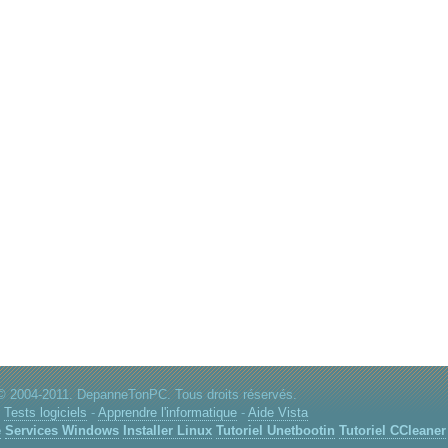
© 2004-2011. DepanneTonPC. Tous droits réservés.
:
Tests logiciels
-
Apprendre l'informatique
-
Aide Vista
e
Services Windows
Installer Linux
Tutoriel Unetbootin
Tutoriel CCleaner