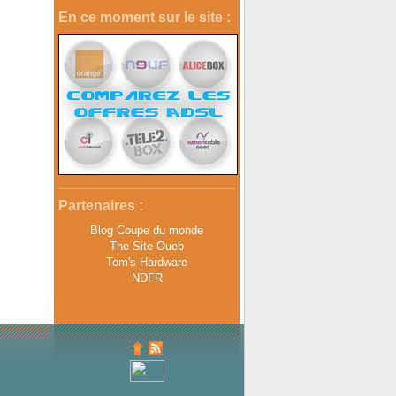
En ce moment sur le site :
Partenaires :
Blog Coupe du monde
The Site Oueb
Tom's Hardware
NDFR