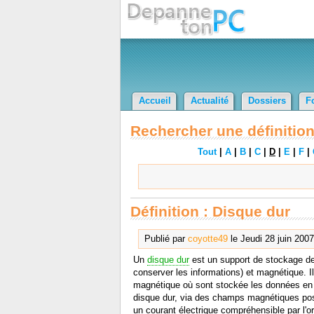
Accueil
Actualité
Dossiers
F
Rechercher une définition
Tout
|
A
|
B
|
C
|
D
|
E
|
F
|
Définition : Disque dur
Publié par
coyotte49
le Jeudi 28 juin 2007
Un
disque dur
est un support de stockage de 
conserver les informations) et magnétique. I
magnétique où sont stockée les données en bi
disque dur, via des champs magnétiques posit
un courant électrique compréhensible par l'ord