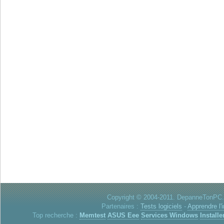
Copyright © 2004-2011. DepanneTonPC. 
Partenaires :
Tests logiciels
-
Apprendre l'
Top recherche :
Memtest
ASUS Eee
Services Windows
Installe