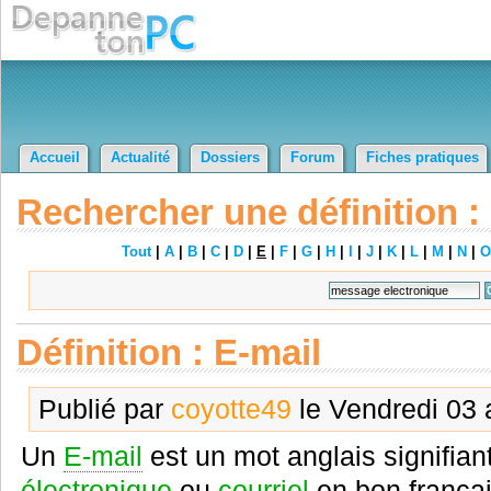
Accueil
Actualité
Dossiers
Forum
Fiches pratiques
Rechercher une définition :
Tout
|
A
|
B
|
C
|
D
|
E
|
F
|
G
|
H
|
I
|
J
|
K
|
L
|
M
|
N
|
O
Définition : E-mail
Publié par
coyotte49
le Vendredi 03 
Un
E-mail
est un mot anglais signifian
électronique
ou
courriel
en bon françai