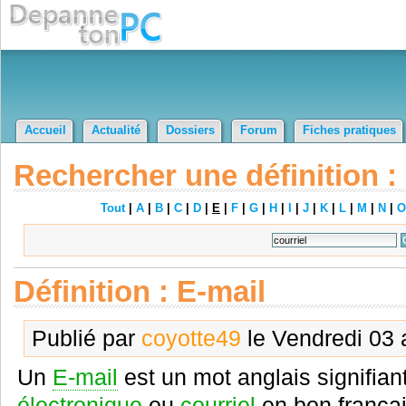
Accueil
Actualité
Dossiers
Forum
Fiches pratiques
Rechercher une définition :
Tout
|
A
|
B
|
C
|
D
|
E
|
F
|
G
|
H
|
I
|
J
|
K
|
L
|
M
|
N
|
O
Définition : E-mail
Publié par
coyotte49
le Vendredi 03 
Un
E-mail
est un mot anglais signifian
électronique
ou
courriel
en bon françai