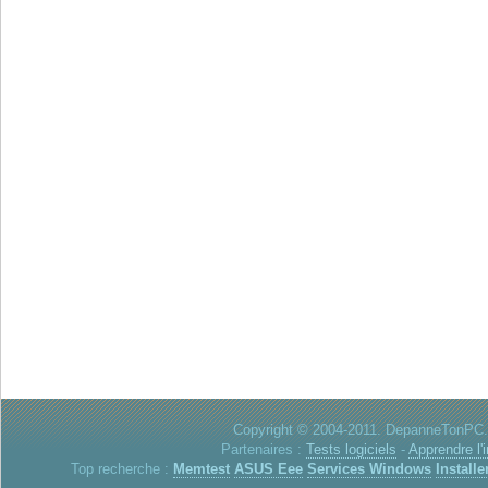
Copyright © 2004-2011. DepanneTonPC. 
Partenaires :
Tests logiciels
-
Apprendre l'
Top recherche :
Memtest
ASUS Eee
Services Windows
Installe