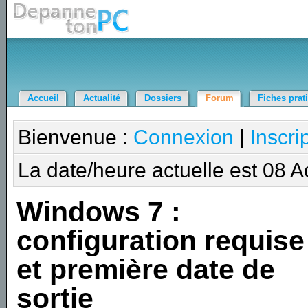
Accueil
Actualité
Dossiers
Forum
Fiches prat
Bienvenue :
Connexion
|
Inscri
La date/heure actuelle est 08 
Windows 7 :
configuration requise
et première date de
sortie