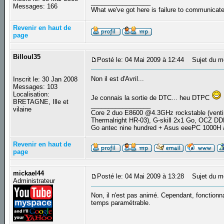
_________________
Messages: 166
What we've got here is failure to communicat
Revenir en haut de
page
Billoul35
Posté le: 04 Mai 2009 à 12:44
Sujet du m
Non il est d'Avril...
Inscrit le: 30 Jan 2008
Messages: 103
Localisation:
Je connais la sortie de DTC... heu DTPC
BRETAGNE, Ille et
_________________
vilaine
Core 2 duo E8600 @4.3GHz rockstable (ve
Thermalright HR-03), G-skill 2x1 Go, OCZ D
Go antec nine hundred + Asus eeePC 1000H
Revenir en haut de
page
mickael44
Posté le: 04 Mai 2009 à 13:28
Sujet du m
Administrateur
Non, il n'est pas animé. Cependant, fonctionn
temps paramétrable.