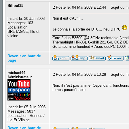
Billoul35
Posté le: 04 Mai 2009 à 12:44
Sujet du m
Non il est d'Avril...
Inscrit le: 30 Jan 2008
Messages: 103
Localisation:
Je connais la sortie de DTC... heu DTPC
BRETAGNE, Ille et
_________________
vilaine
Core 2 duo E8600 @4.3GHz rockstable (ve
Thermalright HR-03), G-skill 2x1 Go, OCZ D
Go antec nine hundred + Asus eeePC 1000H
Revenir en haut de
page
mickael44
Posté le: 04 Mai 2009 à 13:28
Sujet du m
Administrateur
Non, il n'est pas animé. Cependant, fonctionn
temps paramétrable.
Inscrit le: 05 Juin 2005
Messages: 5837
Localisation: Rennes /
Ille Et Vilaine
Revenir en haut de