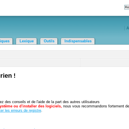
A
tiques
Lexique
Outils
Indispensables
rien !
 des conseils et de l'aide de la part des autres utilisateurs
ystème ou d'installer des logiciels,
nous vous recommandons fortement d
er les erreurs de registre
.