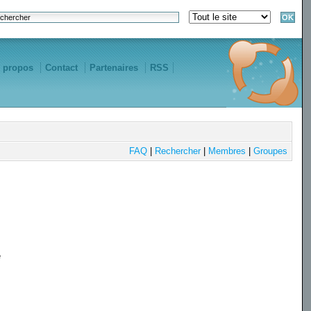
 propos
Contact
Partenaires
RSS
FAQ
|
Rechercher
|
Membres
|
Groupes
e