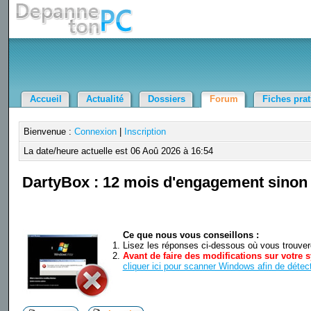
Accueil
Actualité
Dossiers
Forum
Fiches pra
Bienvenue :
Connexion
|
Inscription
La date/heure actuelle est 06 Aoû 2026 à 16:54
DartyBox : 12 mois d'engagement sinon 
Ce que nous vous conseillons :
Lisez les réponses ci-dessous où vous trouverez
Avant de faire des modifications sur votre s
cliquer ici pour scanner Windows afin de détect