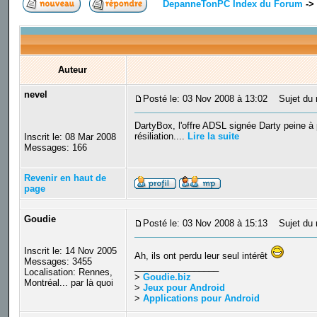
DepanneTonPC Index du Forum
->
Auteur
nevel
Posté le: 03 Nov 2008 à 13:02
Sujet du m
DartyBox, l'offre ADSL signée Darty peine à p
résiliation....
Lire la suite
Inscrit le: 08 Mar 2008
Messages: 166
Revenir en haut de
page
Goudie
Posté le: 03 Nov 2008 à 15:13
Sujet du 
Inscrit le: 14 Nov 2005
Ah, ils ont perdu leur seul intérêt
Messages: 3455
_________________
Localisation: Rennes,
>
Goudie.biz
Montréal... par là quoi
>
Jeux pour Android
>
Applications pour Android