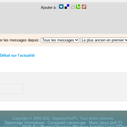
Ajouter à :
er les messages depuis:
Débat sur l'actualité
Copyright © 2004-2011. DepanneTonPC. Tous droits réservés.
Dépannage informatique
-
Comparatif camescope
-
Munci (asso prof.IT)
p recherche :
ASUS Eee
Memtest
Services Windows
Installer Linux
CClea