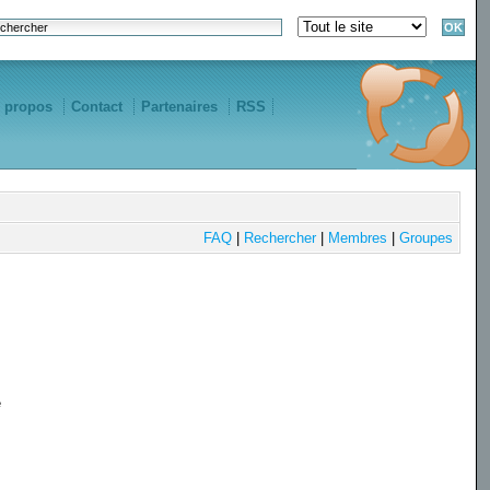
 propos
Contact
Partenaires
RSS
FAQ
|
Rechercher
|
Membres
|
Groupes
e