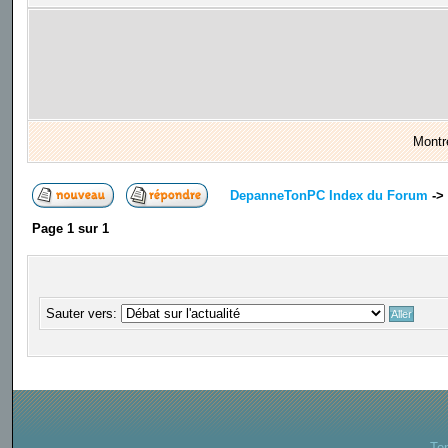
Montr
DepanneTonPC Index du Forum
->
Page
1
sur
1
Sauter vers:
To