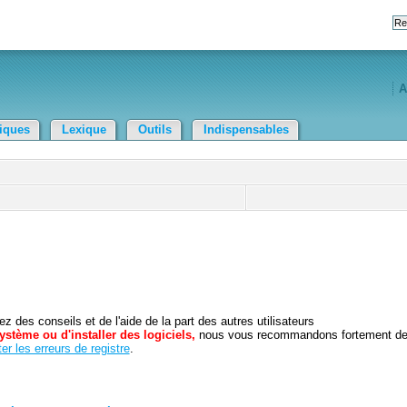
A
tiques
Lexique
Outils
Indispensables
 des conseils et de l'aide de la part des autres utilisateurs
ystème ou d'installer des logiciels,
nous vous recommandons fortement d
er les erreurs de registre
.