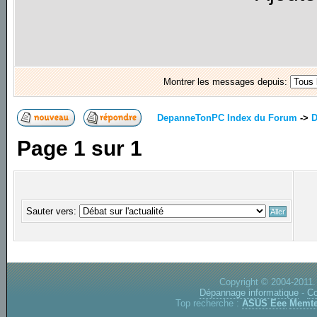
Montrer les messages depuis:
DepanneTonPC Index du Forum
->
D
Page
1
sur
1
Sauter vers:
Copyright © 2004-2011.
Dépannage informatique
-
Co
Top recherche :
ASUS Eee
Memte