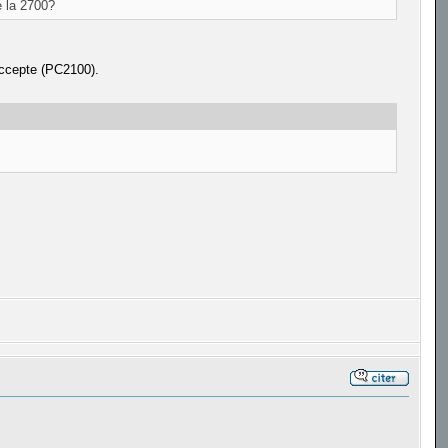
e la 2700?
accepte (PC2100).