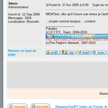
3dmin
Posté le: 27 Avr 2005 à 8:30
Sujet du m
Administrateur
MEMTest, dès qu'il trouve une erreur je l'arrê
Inscrit le: 12 Sep 2004
Messages: 3426
...simple comme bonjour... :content:
Localisation: Brussels
_________________
Patojiku
(c) D.T.P.C. Team, 2004-2010
"Linux, quand il plante, je l'aime quand même, Windows, même q
(c)The Patjke's Network, 1997-2010
Revenir en haut de
page
Montr
DepanneTonPC Index du Forum
->