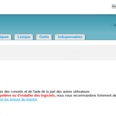
A
tiques
Lexique
Outils
Indispensables
 des conseils et de l'aide de la part des autres utilisateurs
ystème ou d'installer des logiciels,
nous vous recommandons fortement d
er les erreurs de registre
.