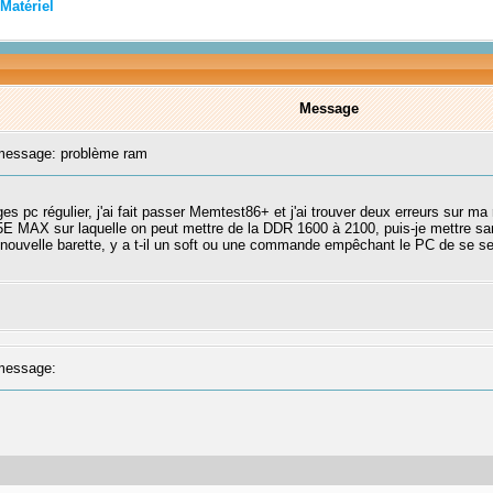
Matériel
Message
essage: problème ram
ges pc régulier, j'ai fait passer Memtest86+ et j'ai trouver deux erreurs sur ma
5E MAX sur laquelle on peut mettre de la DDR 1600 à 2100, puis-je mettre s
e nouvelle barette, y a t-il un soft ou une commande empêchant le PC de se 
message: