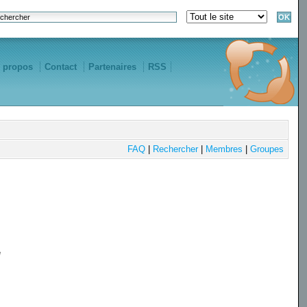
 propos
Contact
Partenaires
RSS
FAQ
|
Rechercher
|
Membres
|
Groupes
e