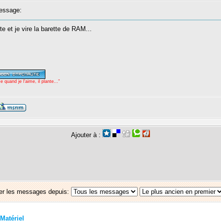
essage:
te et je vire la barette de RAM...
uand je l'aime, il plante..."
Ajouter à :
er les messages depuis:
Matériel