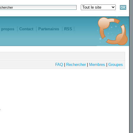
 propos
Contact
Partenaires
RSS
FAQ
|
Rechercher
|
Membres
|
Groupes
e