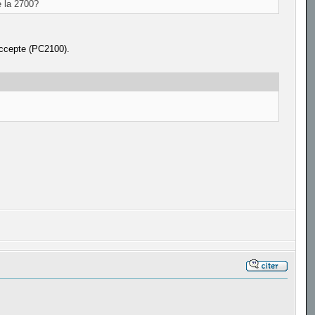
e la 2700?
accepte (PC2100).