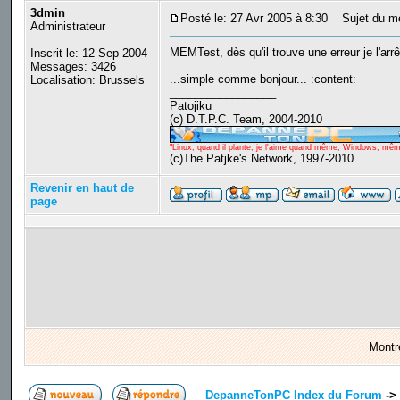
3dmin
Posté le: 27 Avr 2005 à 8:30
Sujet du m
Administrateur
MEMTest, dès qu'il trouve une erreur je l'arrê
Inscrit le: 12 Sep 2004
Messages: 3426
...simple comme bonjour... :content:
Localisation: Brussels
_________________
Patojiku
(c) D.T.P.C. Team, 2004-2010
"Linux, quand il plante, je l'aime quand même, Windows, même q
(c)The Patjke's Network, 1997-2010
Revenir en haut de
page
Montr
DepanneTonPC Index du Forum
->