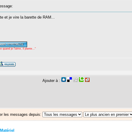
essage:
te et je vire la barette de RAM...
uand je l'aime, il plante..."
Ajouter à :
er les messages depuis:
Matériel