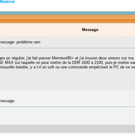
Matériel
Message
essage: problème ram
ges pc régulier, j'ai fait passer Memtest86+ et j'ai trouver deux erreurs sur ma
5E MAX sur laquelle on peut mettre de la DDR 1600 à 2100, puis-je mettre s
e nouvelle barette, y a t-il un soft ou une commande empêchant le PC de se 
message: