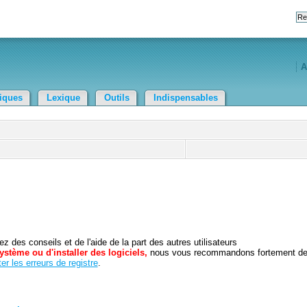
A
tiques
Lexique
Outils
Indispensables
 des conseils et de l'aide de la part des autres utilisateurs
ystème ou d'installer des logiciels,
nous vous recommandons fortement d
er les erreurs de registre
.