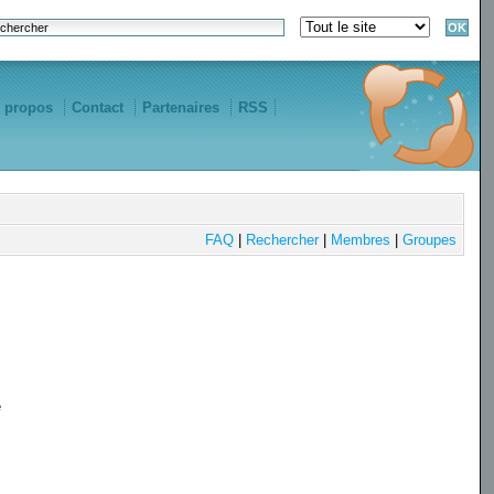
 propos
Contact
Partenaires
RSS
FAQ
|
Rechercher
|
Membres
|
Groupes
e