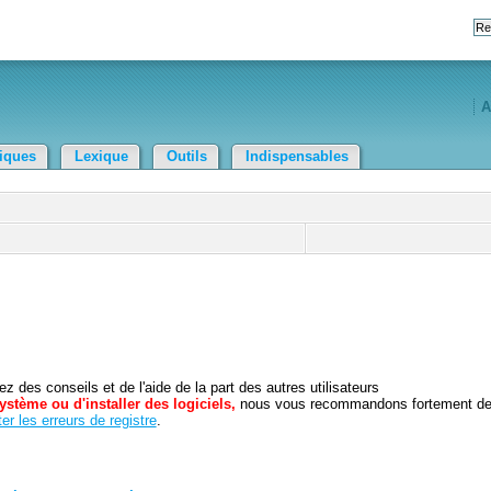
A
tiques
Lexique
Outils
Indispensables
 des conseils et de l'aide de la part des autres utilisateurs
ystème ou d'installer des logiciels,
nous vous recommandons fortement d
er les erreurs de registre
.