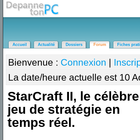
Accueil
Actualité
Dossiers
Forum
Fiches prat
Bienvenue :
Connexion
|
Inscri
La date/heure actuelle est 10 
StarCraft II, le célèbre
jeu de stratégie en
temps réel.