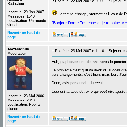
Posté le: 22 Mai 2007 à 20:00
Sujet du m
Rédacteur
Inscrit le: 29 Jan 2007
Le temps change, starmatt et il vaut de l'
Messages: 1540
_________________
Localisation: Un monde
"Bonjour Dame Tristesse et je te salue Mé
virtuel
Revenir en haut de
page
AlexMagnus
Posté le: 23 Mai 2007 à 11:10
Sujet du m
Modérateur
Euh, graphiquement, dix ans après le premie
Le problème c'est qu'il va avoir du succès grâ
trois changements, c'est bien, mais bon. J'au
Donc, avis personnel : du recuit.
_________________
Ceci est un bloc de texte qui peut être ajout
Inscrit le: 23 Mai 2006
Messages: 2843
Localisation: Pool à
glande
Revenir en haut de
page