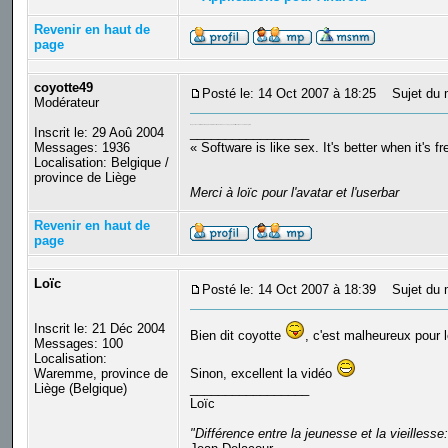
Revenir en haut de
page
coyotte49
Posté le: 14 Oct 2007 à 18:25
Sujet du 
Modérateur
On peut aussi être forcer d'apprendre le Néerlandais dans ce pays, au détriment des cours d'anglais
Inscrit le: 29 Aoû 2004
_________________
Messages: 1936
« Software is like sex. It's better when it's f
Localisation: Belgique /
province de Liège
Merci à loïc pour l'avatar et l'userbar
Revenir en haut de
page
Loïc
Posté le: 14 Oct 2007 à 18:39
Sujet du 
Inscrit le: 21 Déc 2004
Bien dit coyotte
, c'est malheureux pour 
Messages: 100
Localisation:
Waremme, province de
Sinon, excellent la vidéo
Liège (Belgique)
_________________
Loïc
"Différence entre la jeunesse et la vieilles