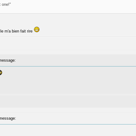
t one!"
le m'a bien fait rire
message:
message: