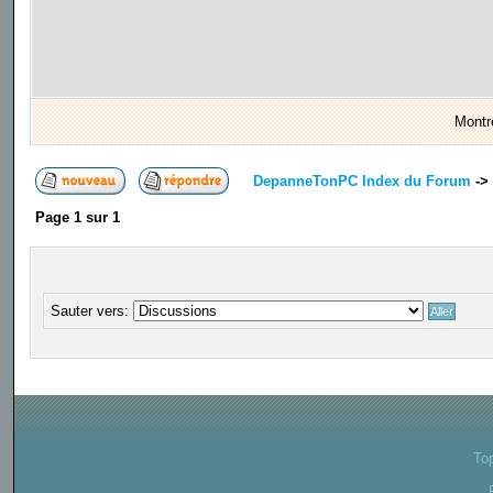
Montr
DepanneTonPC Index du Forum
->
Page
1
sur
1
Sauter vers:
To