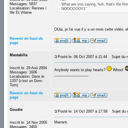
Messages: 5837
- What are you saying, huh, that's the firs
Localisation: Rennes /
- NOOOOOO!!1"
Ille Et Vilaine
OUai, je l'ai vue il y a un mois cette vidéo, el
Revenir en haut de
page
Mastakilla
Posté le: 06 Oct 2007 à 11:44
Sujet du 
Inscrit le: 29 Aoû 2004
Anybody wants to play hearts?
Whoo!
Messages: 1606
_________________
Localisation: Dans le
1337 (c'est un Dom-
Tom)
Revenir en haut de
page
Goudie
Posté le: 14 Oct 2007 à 17:58
Sujet du 
Marrant.
Inscrit le: 14 Nov 2005
_________________
Messages: 3455