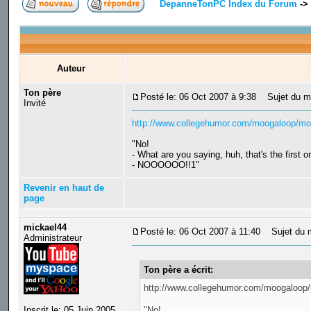
DepanneTonPC Index du Forum
->
Auteur
Ton père
Posté le: 06 Oct 2007 à 9:38
Sujet du m
Invité
http://www.collegehumor.com/moogaloop/mo
"No!
- What are you saying, huh, that's the first o
- NOOOOOO!!1"
Revenir en haut de
page
mickael44
Posté le: 06 Oct 2007 à 11:40
Sujet du m
Administrateur
Ton père a écrit:
http://www.collegehumor.com/moogaloop
Inscrit le: 05 Juin 2005
"No!