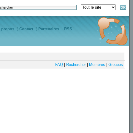
 propos
Contact
Partenaires
RSS
FAQ
|
Rechercher
|
Membres
|
Groupes
e