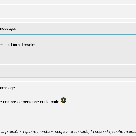
message:
ree... » Linus Torvalds
message:
le nombre de personne qui le parle
se: la première a quatre membres souples et un raide; la seconde, quatre membr