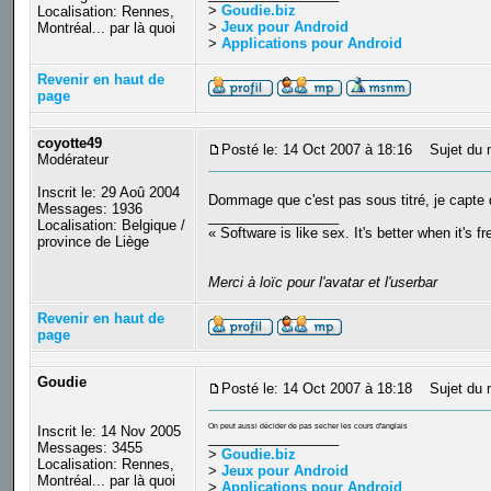
>
Goudie.biz
Localisation: Rennes,
>
Jeux pour Android
Montréal... par là quoi
>
Applications pour Android
Revenir en haut de
page
coyotte49
Posté le: 14 Oct 2007 à 18:16
Sujet du 
Modérateur
Inscrit le: 29 Aoû 2004
Dommage que c'est pas sous titré, je capte 
Messages: 1936
_________________
Localisation: Belgique /
« Software is like sex. It's better when it's f
province de Liège
Merci à loïc pour l'avatar et l'userbar
Revenir en haut de
page
Goudie
Posté le: 14 Oct 2007 à 18:18
Sujet du 
On peut aussi décider de pas secher les cours d'anglais
Inscrit le: 14 Nov 2005
_________________
Messages: 3455
>
Goudie.biz
Localisation: Rennes,
>
Jeux pour Android
Montréal... par là quoi
>
Applications pour Android