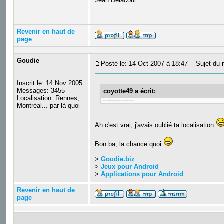
Jean Delacour
Revenir en haut de
page
Goudie
Posté le: 14 Oct 2007 à 18:47
Sujet du 
Inscrit le: 14 Nov 2005
Messages: 3455
coyotte49 a écrit:
Localisation: Rennes,
On peut aussi être forcer d'apprendre le Néerlandais dans ce pays, au détriment des cours d'anglais
Montréal... par là quoi
Ah c'est vrai, j'avais oublié ta localisation
Bon ba, la chance quoi
_________________
>
Goudie.biz
>
Jeux pour Android
>
Applications pour Android
Revenir en haut de
page