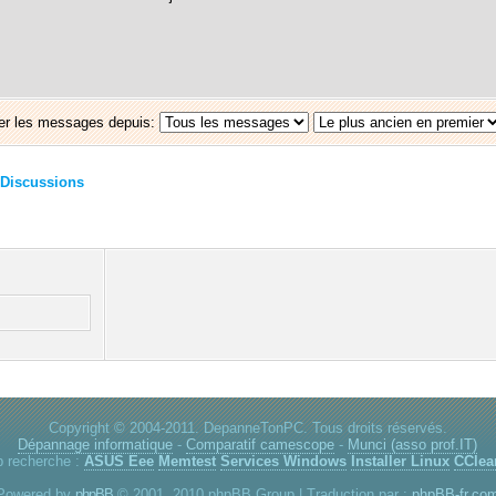
er les messages depuis:
Discussions
Copyright © 2004-2011. DepanneTonPC. Tous droits réservés.
Dépannage informatique
-
Comparatif camescope
-
Munci (asso prof.IT)
p recherche :
ASUS Eee
Memtest
Services Windows
Installer Linux
CClea
Powered by
phpBB
© 2001, 2010 phpBB Group | Traduction par :
phpBB-fr.co