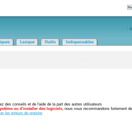
A
tiques
Lexique
Outils
Indispensables
 des conseils et de l'aide de la part des autres utilisateurs
ystème ou d'installer des logiciels,
nous vous recommandons fortement d
er les erreurs de registre
.