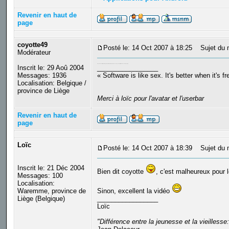
Revenir en haut de
page
coyotte49
Posté le: 14 Oct 2007 à 18:25
Sujet du 
Modérateur
On peut aussi être forcer d'apprendre le Néerlandais dans ce pays, au détriment des cours d'anglais
Inscrit le: 29 Aoû 2004
_________________
Messages: 1936
« Software is like sex. It's better when it's f
Localisation: Belgique /
province de Liège
Merci à loïc pour l'avatar et l'userbar
Revenir en haut de
page
Loïc
Posté le: 14 Oct 2007 à 18:39
Sujet du 
Inscrit le: 21 Déc 2004
Bien dit coyotte
, c'est malheureux pour 
Messages: 100
Localisation:
Waremme, province de
Sinon, excellent la vidéo
Liège (Belgique)
_________________
Loïc
"Différence entre la jeunesse et la vieilles