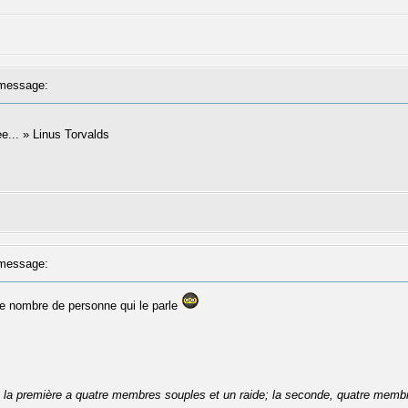
message:
ree... » Linus Torvalds
message:
le nombre de personne qui le parle
se: la première a quatre membres souples et un raide; la seconde, quatre membr