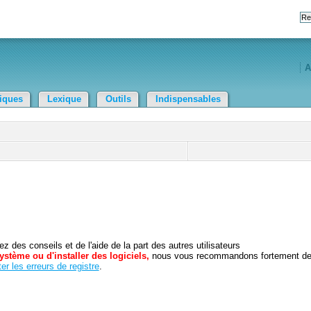
A
tiques
Lexique
Outils
Indispensables
 des conseils et de l'aide de la part des autres utilisateurs
ystème ou d'installer des logiciels,
nous vous recommandons fortement d
er les erreurs de registre
.