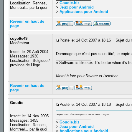
>
Goudie.biz
Localisation: Rennes,
>
Jeux pour Android
Montréal... par là quoi
>
Applications pour Android
Revenir en haut de
page
coyotte49
Posté le: 14 Oct 2007 à 18:16
Sujet du 
Modérateur
Inscrit le: 29 Aoû 2004
Dommage que c'est pas sous titré, je capte 
Messages: 1936
_________________
Localisation: Belgique /
« Software is like sex. It's better when it's f
province de Liège
Merci à loïc pour l'avatar et l'userbar
Revenir en haut de
page
Goudie
Posté le: 14 Oct 2007 à 18:18
Sujet du 
On peut aussi décider de pas secher les cours d'anglais
Inscrit le: 14 Nov 2005
_________________
Messages: 3455
>
Goudie.biz
Localisation: Rennes,
>
Jeux pour Android
Montréal... par là quoi
>
Applications pour Android