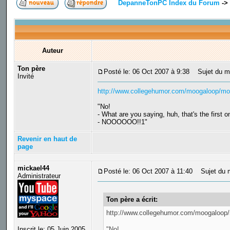
DepanneTonPC Index du Forum
->
Auteur
Ton père
Posté le: 06 Oct 2007 à 9:38
Sujet du m
Invité
http://www.collegehumor.com/moogaloop/mo
"No!
- What are you saying, huh, that's the first o
- NOOOOOO!!1"
Revenir en haut de
page
mickael44
Posté le: 06 Oct 2007 à 11:40
Sujet du m
Administrateur
Ton père a écrit:
http://www.collegehumor.com/moogaloop
Inscrit le: 05 Juin 2005
"No!