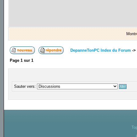
Montr
DepanneTonPC Index du Forum
->
Page
1
sur
1
Sauter vers:
To