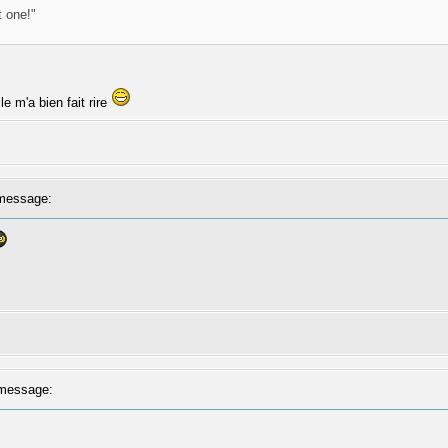
t one!"
le m'a bien fait rire
message:
message: