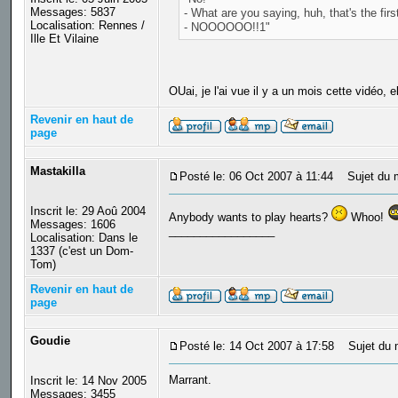
Messages: 5837
- What are you saying, huh, that's the firs
Localisation: Rennes /
- NOOOOOO!!1"
Ille Et Vilaine
OUai, je l'ai vue il y a un mois cette vidéo, el
Revenir en haut de
page
Mastakilla
Posté le: 06 Oct 2007 à 11:44
Sujet du 
Inscrit le: 29 Aoû 2004
Anybody wants to play hearts?
Whoo!
Messages: 1606
_________________
Localisation: Dans le
1337 (c'est un Dom-
Tom)
Revenir en haut de
page
Goudie
Posté le: 14 Oct 2007 à 17:58
Sujet du 
Marrant.
Inscrit le: 14 Nov 2005
_________________
Messages: 3455