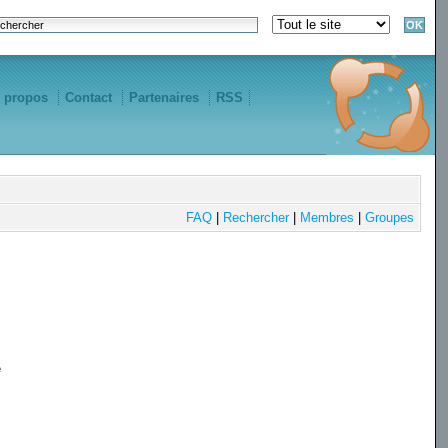
 propos
Contact
Partenaires
RSS
FAQ
|
Rechercher
|
Membres
|
Groupes
e