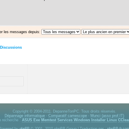
er les messages depuis:
Discussions
Copyright © 2004-2011. DepanneTonPC. Tous droits réservés.
Dépannage informatique
-
Comparatif camescope
-
Munci (asso prof.IT)
p recherche :
ASUS Eee
Memtest
Services Windows
Installer Linux
CClea
Powered by
phpBB
© 2001, 2010 phpBB Group | Traduction par :
phpBB-fr.co