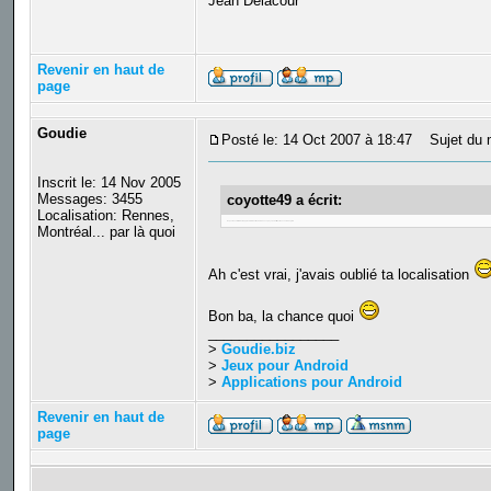
Jean Delacour
Revenir en haut de
page
Goudie
Posté le: 14 Oct 2007 à 18:47
Sujet du 
Inscrit le: 14 Nov 2005
Messages: 3455
coyotte49 a écrit:
Localisation: Rennes,
On peut aussi être forcer d'apprendre le Néerlandais dans ce pays, au détriment des cours d'anglais
Montréal... par là quoi
Ah c'est vrai, j'avais oublié ta localisation
Bon ba, la chance quoi
_________________
>
Goudie.biz
>
Jeux pour Android
>
Applications pour Android
Revenir en haut de
page