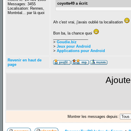
coyotte49 a écrit:
Messages: 3455
Localisation: Rennes,
On peut aussi être forcer d'apprendre le Néerlandais dans ce pays, au détriment des cours d'anglais
Montréal... par là quoi
Ah c'est vrai, j'avais oublié ta localisation
Bon ba, la chance quoi
_________________
>
Goudie.biz
>
Jeux pour Android
>
Applications pour Android
Revenir en haut de
page
Ajoute
Montrer les messages depuis: