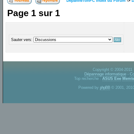
DepanneTonPC Index du Forum
->
D
Page
1
sur
1
Sauter vers:
Copyright © 2004-2011.
Dépannage informatique
-
Co
Top recherche :
ASUS Eee
Memte
Powered by
phpBB
© 2001, 2010