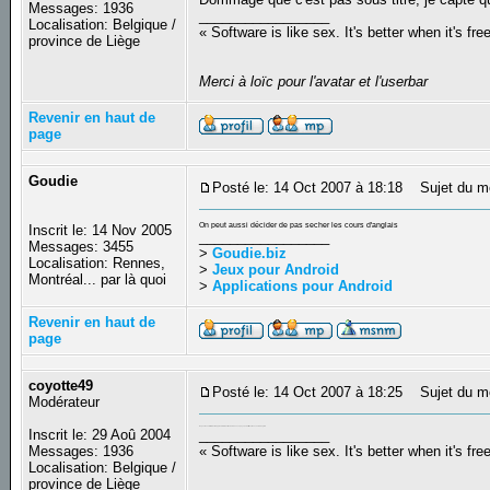
Messages: 1936
_________________
Localisation: Belgique /
« Software is like sex. It's better when it's fre
province de Liège
Merci à loïc pour l'avatar et l'userbar
Revenir en haut de
page
Goudie
Posté le: 14 Oct 2007 à 18:18
Sujet du m
On peut aussi décider de pas secher les cours d'anglais
Inscrit le: 14 Nov 2005
_________________
Messages: 3455
>
Goudie.biz
Localisation: Rennes,
>
Jeux pour Android
Montréal... par là quoi
>
Applications pour Android
Revenir en haut de
page
coyotte49
Posté le: 14 Oct 2007 à 18:25
Sujet du m
Modérateur
On peut aussi être forcer d'apprendre le Néerlandais dans ce pays, au détriment des cours d'anglais
Inscrit le: 29 Aoû 2004
_________________
Messages: 1936
« Software is like sex. It's better when it's fre
Localisation: Belgique /
province de Liège