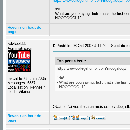
http://www.collegehumor.com/moogaloop/moo
"No!
- What are you saying, huh, that's the first on
- NOOOOOO!!1"
Revenir en haut de
page
mickael44
Posté le: 06 Oct 2007 à 11:40
Sujet du me
Administrateur
Ton père a écrit:
http://www.collegehumor.com/moogaloop/m
"No!
Inscrit le: 05 Juin 2005
- What are you saying, huh, that's the first 
Messages: 5837
- NOOOOOO!!1"
Localisation: Rennes /
Ille Et Vilaine
OUai, je l'ai vue il y a un mois cette vidéo, ell
Revenir en haut de
page