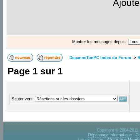
Ajoute
Montrer les messages depuis:
DepanneTonPC Index du Forum
->
R
Page
1
sur
1
Sauter vers:
Copyright © 2004-2011.
Dépannage informatique
-
Co
Top recherche :
ASUS Eee
Memte