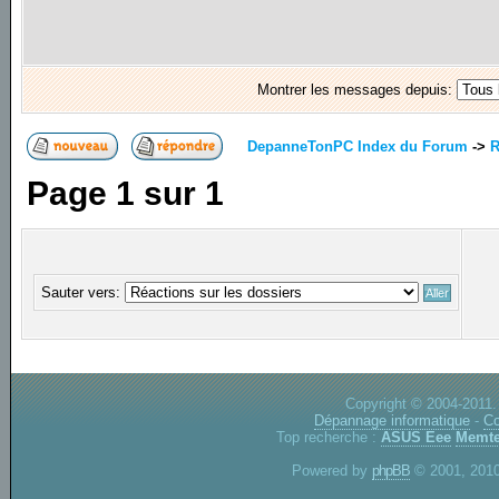
Montrer les messages depuis:
DepanneTonPC Index du Forum
->
R
Page
1
sur
1
Sauter vers:
Copyright © 2004-2011.
Dépannage informatique
-
Co
Top recherche :
ASUS Eee
Memte
Powered by
phpBB
© 2001, 2010