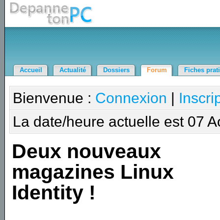
Accueil
Actualité
Dossiers
Forum
Fiches prat
Bienvenue :
Connexion
|
Inscri
La date/heure actuelle est 07 
Deux nouveaux
magazines Linux
Identity !