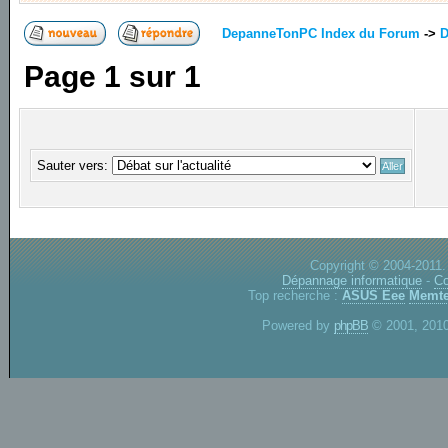
DepanneTonPC Index du Forum
->
D
Page
1
sur
1
Sauter vers:
Copyright © 2004-2011.
Dépannage informatique
-
Co
Top recherche :
ASUS Eee
Memte
Powered by
phpBB
© 2001, 2010