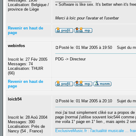
Messages: 1936
« Software is like sex. It's better when it's fre
Localisation: Belgique /
province de Liège
Merci à loïc pour l'avatar et l'userbar
Revenir en haut de
page
webinfos
Posté le: 01 Mar 2005 à 19:50
Sujet du m
PDG -> Directeur
Inscrit le: 27 Fév 2005
Messages: 74
Localisation: THUIR
(66)
Revenir en haut de
page
loicb54
Posté le: 01 Mar 2005 à 20:10
Sujet du m
moi j'ai tout simplement cliké sur a propos de 
page (normal j'utilise souvent loic544 comme p
Inscrit le: 28 Aoû 2004
me voila 1° page en 1° lien , mais après 2 se
Messages: 390
_________________
Localisation: Près de
ExclusiveMusic.fr : l'actualité musicale ... f
Nancy (54 , France)