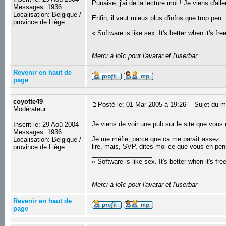
Punaise, j'ai de la lecture moi ! Je viens d'all
Messages: 1936
Localisation: Belgique /
Enfin, il vaut mieux plus d'infos que trop peu
province de Liège
_________________
« Software is like sex. It's better when it's fre
Merci à loïc pour l'avatar et l'userbar
Revenir en haut de
page
coyotte49
Posté le: 01 Mar 2005 à 19:26
Sujet du m
Modérateur
Je viens de voir une pub sur le site que vous
Inscrit le: 29 Aoû 2004
Messages: 1936
Je me méfie, parce que ca me paraît assez ... 
Localisation: Belgique /
lire, mais, SVP, dites-moi ce que vous en pen
province de Liège
_________________
« Software is like sex. It's better when it's fre
Merci à loïc pour l'avatar et l'userbar
Revenir en haut de
page