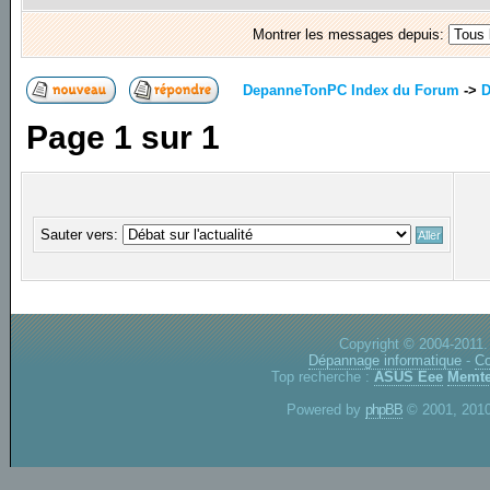
Montrer les messages depuis:
DepanneTonPC Index du Forum
->
D
Page
1
sur
1
Sauter vers:
Copyright © 2004-2011.
Dépannage informatique
-
Co
Top recherche :
ASUS Eee
Memte
Powered by
phpBB
© 2001, 2010