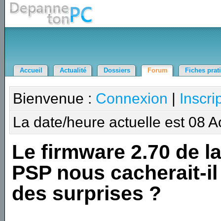
Accueil
Actualité
Dossiers
Forum
Fiches prat
Bienvenue :
Connexion
|
Inscri
La date/heure actuelle est 08 
Le firmware 2.70 de l
PSP nous cacherait-il
des surprises ?