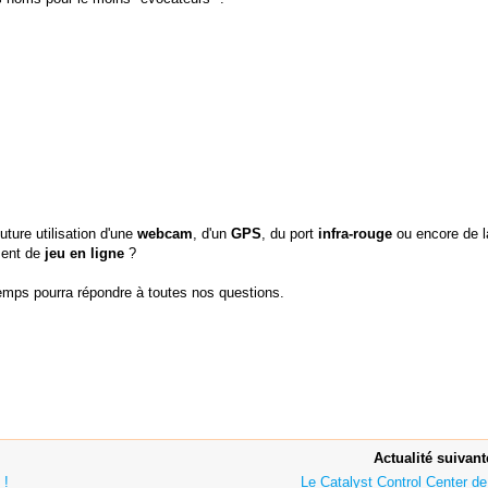
uture utilisation d'une
webcam
, d'un
GPS
, du port
infra-rouge
ou encore de l
ment de
jeu en ligne
?
 temps pourra répondre à toutes nos questions.
Actualité suivant
 !
Le Catalyst Control Center de