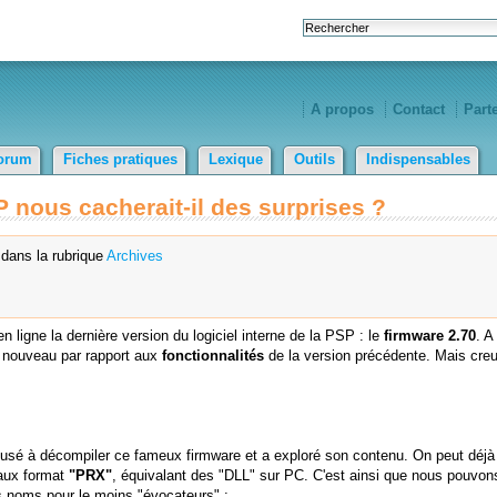
A propos
Contact
Part
orum
Fiches pratiques
Lexique
Outils
Indispensables
P nous cacherait-il des surprises ?
dans la rubrique
Archives
n ligne la dernière version du logiciel interne de la PSP : le
firmware 2.70
. A
en nouveau par rapport aux
fonctionnalités
de la version précédente. Mais cre
usé à décompiler ce fameux firmware et a exploré son contenu. On peut déjà
 aux format
"PRX"
, équivalant des "DLL" sur PC. C'est ainsi que nous pouvons
s noms pour le moins "évocateurs" :