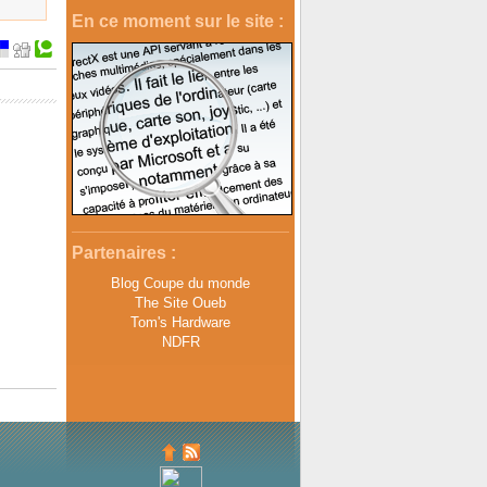
En ce moment sur le site :
Partenaires :
Blog Coupe du monde
The Site Oueb
Tom's Hardware
NDFR