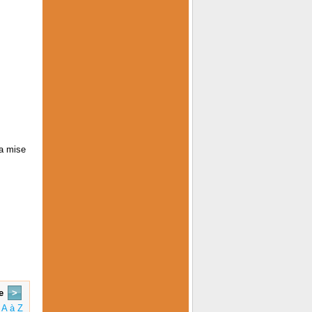
a mise
e
>
 A à Z