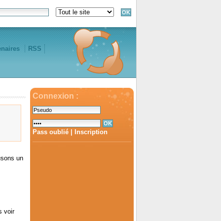
enaires
RSS
Connexion :
Pass oublié
|
Inscription
usons un
 voir