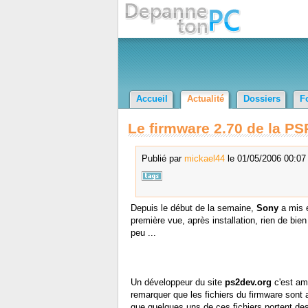
Accueil
Actualité
Dossiers
F
Le firmware 2.70 de la PS
Publié par
mickael44
le 01/05/2006 00:07 
Depuis le début de la semaine,
Sony
a mis e
première vue, après installation, rien de bi
peu ...
Un développeur du site
ps2dev.org
c'est am
remarquer que les fichiers du firmware sont
que quelques uns de ces fichiers portent de