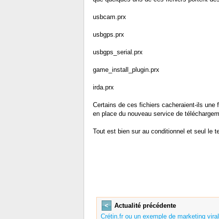
usbcam.prx
usbgps.prx
usbgps_serial.prx
game_install_plugin.prx
irda.prx
Certains de ces fichiers cacheraient-ils une f
en place du nouveau service de télécharge
Tout est bien sur au conditionnel et seul le
<
Actualité précédente
Crétin.fr ou un exemple de marketing viral