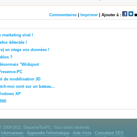
Commentaires
|
Imprimer
| Ajouter à :
 marketing viral !
efox détectée !
re) en otage vos données !
idéos ?
 désormais "Wii&quot
Presence-PC
el de modélisation 3D
tch-moi sont sur un bateau...
 Windows XP
 500
© 2004-2011. DepanneTonPC. Tous droits réservés.
-
Informanews
-
Apprendre l'informatique
-
Aide Vista
-
Consultant SEO