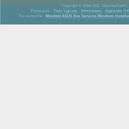
Copyright © 2004-2011. DepanneTonPC. 
Partenaires :
Tests logiciels
-
Informanews
-
Apprendre l'in
Top recherche :
Memtest
ASUS Eee
Services Windows
Installe