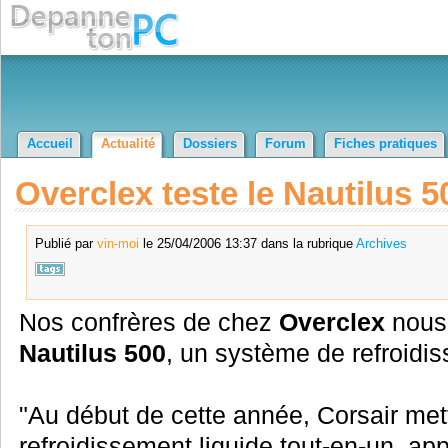
Accueil
Actualité
Dossiers
Forum
Fiches pratiques
Overclex teste le Nautilus 5
Publié par
vin-moi
le 25/04/2006 13:37 dans la rubrique
Archives
Nos confrères de chez
Overclex
nous 
Nautilus 500
, un système de refroidis
"Au début de cette année, Corsair met
refroidissement liquide tout-en-un, app