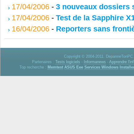
17/04/2006
-
3 nouveaux dossiers 
17/04/2006
-
Test de la Sapphire 
16/04/2006
-
Reporters sans frontièr
Copyright © 2004-2011. DepanneTonPC. 
Partenaires :
Tests logiciels
-
Informanews
-
Apprendre l'in
Top recherche :
Memtest
ASUS Eee
Services Windows
Installe