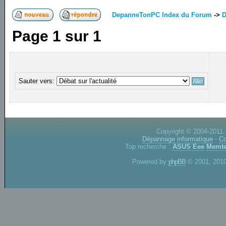
DepanneTonPC Index du Forum
->
D
Page
1
sur
1
Sauter vers:
Copyright © 2004-2011.
Dépannage informatique
-
Co
Top recherche :
ASUS Eee
Memte
Powered by
phpBB
© 2001, 2010