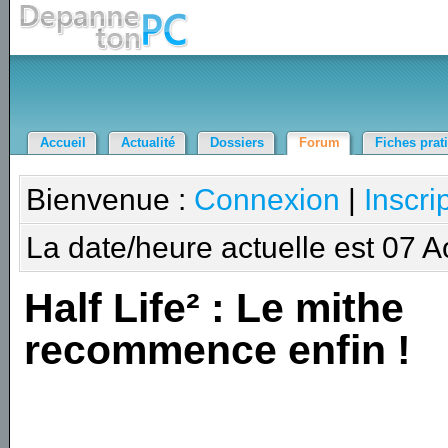
Accueil
Actualité
Dossiers
Forum
Fiches prat
Bienvenue :
Connexion
|
Inscri
La date/heure actuelle est 07 
Half Life² : Le mithe
recommence enfin !