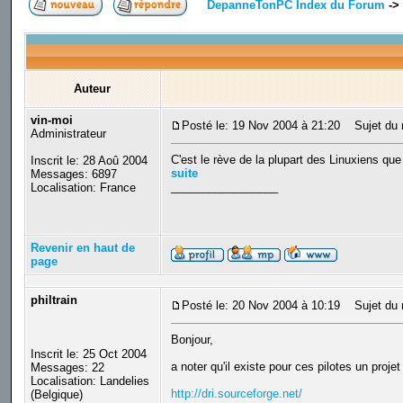
DepanneTonPC Index du Forum
->
Auteur
vin-moi
Posté le: 19 Nov 2004 à 21:20
Sujet du m
Administrateur
C'est le rève de la plupart des Linuxiens que
Inscrit le: 28 Aoû 2004
suite
Messages: 6897
_________________
Localisation: France
Revenir en haut de
page
philtrain
Posté le: 20 Nov 2004 à 10:19
Sujet du 
Bonjour,
Inscrit le: 25 Oct 2004
a noter qu'il existe pour ces pilotes un proje
Messages: 22
Localisation: Landelies
http://dri.sourceforge.net/
(Belgique)