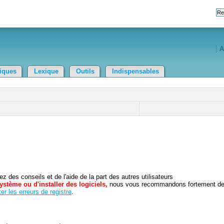
A
tiques
Lexique
Outils
Indispensables
 des conseils et de l'aide de la part des autres utilisateurs
ystème ou d'installer des logiciels,
nous vous recommandons fortement d
er les erreurs de registre
.