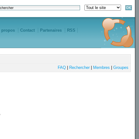
 propos
Contact
Partenaires
RSS
FAQ
|
Rechercher
|
Membres
|
Groupes
e