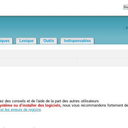
A
tiques
Lexique
Outils
Indispensables
 des conseils et de l'aide de la part des autres utilisateurs
ystème ou d'installer des logiciels,
nous vous recommandons fortement d
er les erreurs de registre
.