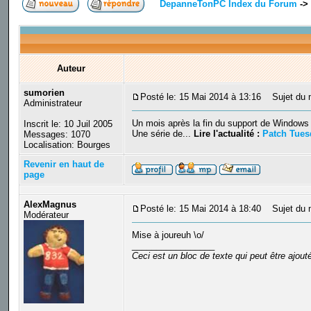
DepanneTonPC Index du Forum
->
Auteur
sumorien
Posté le: 15 Mai 2014 à 13:16
Sujet du m
Administrateur
Un mois après la fin du support de Windows 
Inscrit le: 10 Juil 2005
Une série de...
Lire l'actualité :
Patch Tues
Messages: 1070
Localisation: Bourges
Revenir en haut de
page
AlexMagnus
Posté le: 15 Mai 2014 à 18:40
Sujet du 
Modérateur
Mise à joureuh \o/
_________________
Ceci est un bloc de texte qui peut être ajou