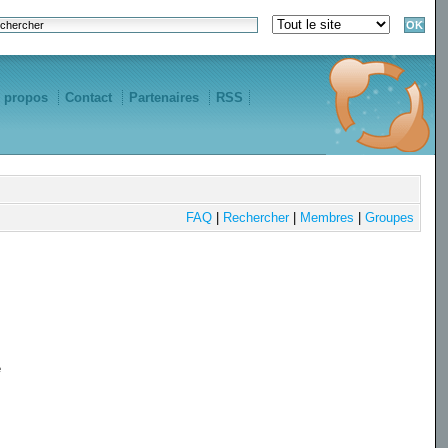
 propos
Contact
Partenaires
RSS
FAQ
|
Rechercher
|
Membres
|
Groupes
e