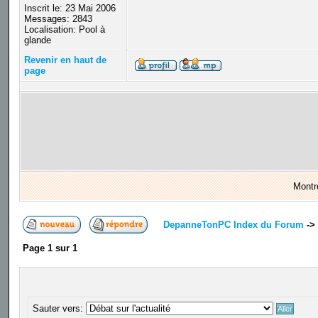
Inscrit le: 23 Mai 2006
Messages: 2843
Localisation: Pool à
glande
Revenir en haut de
page
Montr
DepanneTonPC Index du Forum
->
Page
1
sur
1
Sauter vers: