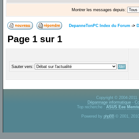
Montrer les messages depuis:
DepanneTonPC Index du Forum
->
D
Page
1
sur
1
Sauter vers:
Copyright © 2004-2011.
Dépannage informatique
-
Co
Top recherche :
ASUS Eee
Memte
Powered by
phpBB
© 2001, 2010