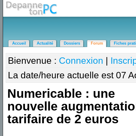
Accueil
Actualité
Dossiers
Forum
Fiches prat
Bienvenue :
Connexion
|
Inscri
La date/heure actuelle est 07 
Numericable : une
nouvelle augmentati
tarifaire de 2 euros