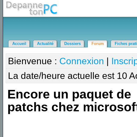
Accueil
Actualité
Dossiers
Forum
Fiches prat
Bienvenue :
Connexion
|
Inscri
La date/heure actuelle est 10 
Encore un paquet de
patchs chez microsof