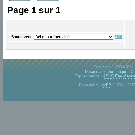
Page
1
sur
1
Sauter vers:
Copyright © 2004-2011.
Dépannage informatique
-
Co
Top recherche :
ASUS Eee
Memte
Powered by
phpBB
© 2001, 2010