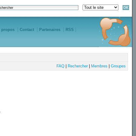
 propos
Contact
Partenaires
RSS
FAQ
|
Rechercher
|
Membres
|
Groupes
e