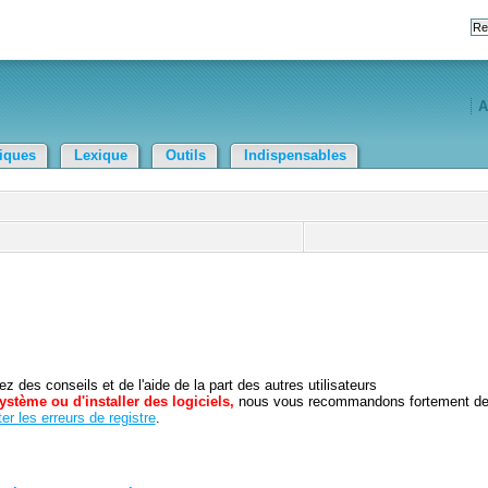
A
tiques
Lexique
Outils
Indispensables
 des conseils et de l'aide de la part des autres utilisateurs
ystème ou d'installer des logiciels,
nous vous recommandons fortement d
er les erreurs de registre
.