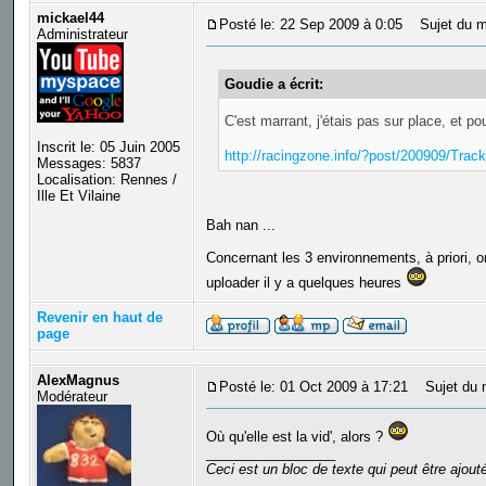
mickael44
Posté le: 22 Sep 2009 à 0:05
Sujet du m
Administrateur
Goudie a écrit:
C'est marrant, j'étais pas sur place, et pou
Inscrit le: 05 Juin 2005
http://racingzone.info/?post/200909/Trac
Messages: 5837
Localisation: Rennes /
Ille Et Vilaine
Bah nan ...
Concernant les 3 environnements, à priori, on 
uploader il y a quelques heures
Revenir en haut de
page
AlexMagnus
Posté le: 01 Oct 2009 à 17:21
Sujet du 
Modérateur
Où qu'elle est la vid', alors ?
_________________
Ceci est un bloc de texte qui peut être ajou