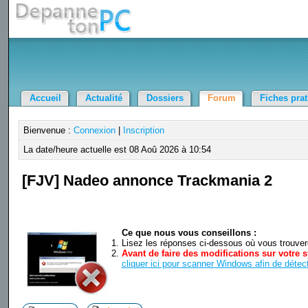
Accueil
Actualité
Dossiers
Forum
Fiches pra
Bienvenue :
Connexion
|
Inscription
La date/heure actuelle est 08 Aoû 2026 à 10:54
[FJV] Nadeo annonce Trackmania 2
Ce que nous vous conseillons :
Lisez les réponses ci-dessous où vous trouverez
Avant de faire des modifications sur votre s
cliquer ici pour scanner Windows afin de détect