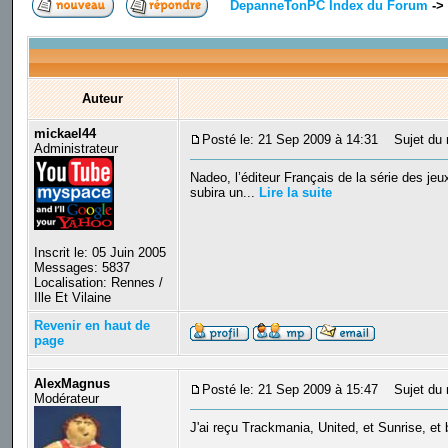
DepanneTonPC Index du Forum
->
Auteur
mickael44
Posté le: 21 Sep 2009 à 14:31
Sujet du 
Administrateur
Nadeo, l’éditeur Français de la série des je
subira un...
Lire la suite
Inscrit le: 05 Juin 2005
Messages: 5837
Localisation: Rennes /
Ille Et Vilaine
Revenir en haut de
page
AlexMagnus
Posté le: 21 Sep 2009 à 15:47
Sujet du 
Modérateur
J'ai reçu Trackmania, United, et Sunrise, et b